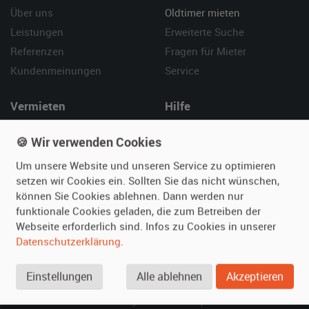
Über uns
Oldtimer mieten
Leistungen
Erweiterte Suche
Referenzen
Fragen für Mieter
Kundenmeinungen
Service
Vermieten
Hilfe
Oldtimer anmelden
Häufige Fragen (FAQ)
🍪 Wir verwenden Cookies
Fotos senden
So funktioniert's
Um unsere Website und unseren Service zu optimieren
Fragen für Vermieter
Kontakt
setzen wir Cookies ein. Sollten Sie das nicht wünschen,
Inserat verwalten
können Sie Cookies ablehnen. Dann werden nur
funktionale Cookies geladen, die zum Betreiben der
SPECIAL
Webseite erforderlich sind. Infos zu Cookies in unserer
Berühmte Filmautos –
Datenschutzerklärung
.
unsere Top 10 ...
Einstellungen
Alle ablehnen
Akzeptieren
© 2026 film-autos.com
Blog
AGB
Impressum