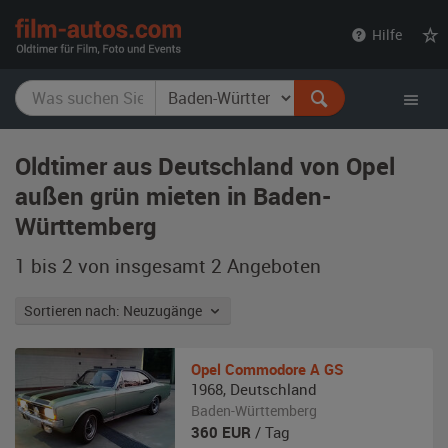
film-
Hilfe
autos.com
Oldtimer aus Deutschland von Opel
außen grün mieten in Baden-
Württemberg
1 bis 2 von insgesamt 2
Angeboten
Sortieren nach: Neuzugänge
Opel
Commodore A GS
1968
,
Deutschland
Baden-Württemberg
360
EUR
/ Tag