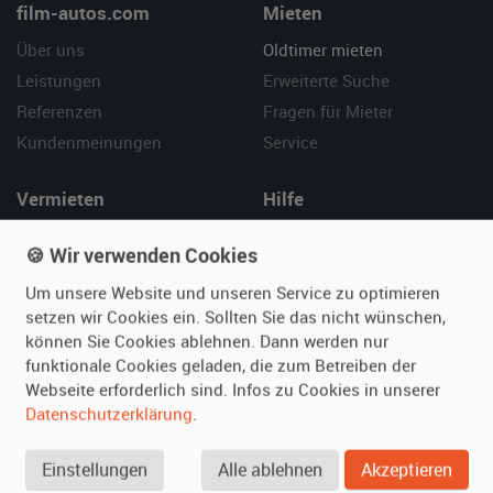
film-autos.com
Mieten
Über uns
Oldtimer mieten
Leistungen
Erweiterte Suche
Referenzen
Fragen für Mieter
Kundenmeinungen
Service
Vermieten
Hilfe
Oldtimer anmelden
Häufige Fragen (FAQ)
🍪 Wir verwenden Cookies
Fotos senden
So funktioniert's
Um unsere Website und unseren Service zu optimieren
Fragen für Vermieter
Kontakt
setzen wir Cookies ein. Sollten Sie das nicht wünschen,
Inserat verwalten
können Sie Cookies ablehnen. Dann werden nur
funktionale Cookies geladen, die zum Betreiben der
SPECIAL
Webseite erforderlich sind. Infos zu Cookies in unserer
Berühmte Filmautos –
Datenschutzerklärung
.
unsere Top 10 ...
Einstellungen
Alle ablehnen
Akzeptieren