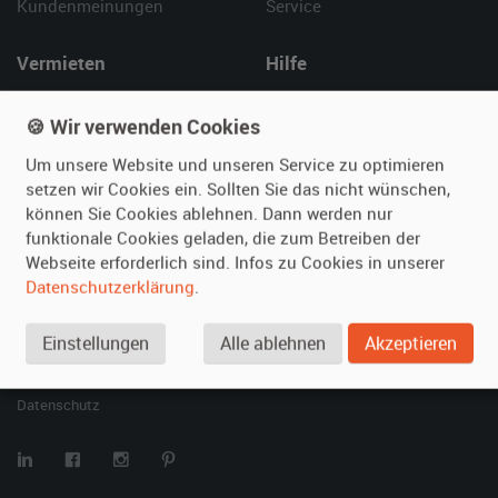
Kundenmeinungen
Service
Vermieten
Hilfe
Oldtimer anmelden
Häufige Fragen (FAQ)
🍪 Wir verwenden Cookies
Fotos senden
So funktioniert's
Fragen für Vermieter
Kontakt
Um unsere Website und unseren Service zu optimieren
setzen wir Cookies ein. Sollten Sie das nicht wünschen,
Inserat verwalten
können Sie Cookies ablehnen. Dann werden nur
funktionale Cookies geladen, die zum Betreiben der
SPECIAL
Webseite erforderlich sind. Infos zu Cookies in unserer
Berühmte Filmautos –
Datenschutzerklärung
.
unsere Top 10 ...
Einstellungen
Alle ablehnen
Akzeptieren
© 2026 film-autos.com
Blog
AGB
Impressum
Datenschutz