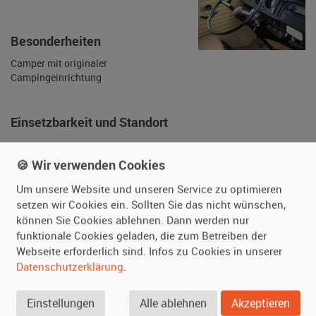
Kunstleder)
Getriebe
Schaltgetriebe
Besonderheiten
Camper mit originaler
Campingeinrichtung
🍪 Wir verwenden Cookies
Einsetzbarkeit und Standort
Um unsere Website und unseren Service zu optimieren
Zustand
keine sichtbaren
setzen wir Cookies ein. Sollten Sie das nicht wünschen,
Gebrauchsspuren
können Sie Cookies ablehnen. Dann werden nur
funktionale Cookies geladen, die zum Betreiben der
Fahrbereit
ja
Webseite erforderlich sind. Infos zu Cookies in unserer
Daueranmeldung
ja
Datenschutzerklärung
.
Standort
Hamburg
(Deutschland)
Einstellungen
Alle ablehnen
Akzeptieren