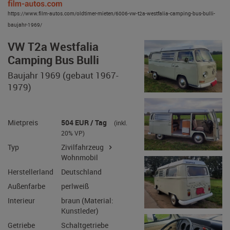
https://www.film-autos.com/oldtimer-mieten/6006-vw-t2a-westfalia-camping-bus-bulli-
baujahr-1969/
VW T2a Westfalia
Camping Bus Bulli
Baujahr 1969 (gebaut 1967-
1979)
Mietpreis
504 EUR / Tag
(inkl.
20% VP)
Typ
Zivilfahrzeug
Wohnmobil
Herstellerland
Deutschland
Außenfarbe
perlweiß
Interieur
braun (Material: