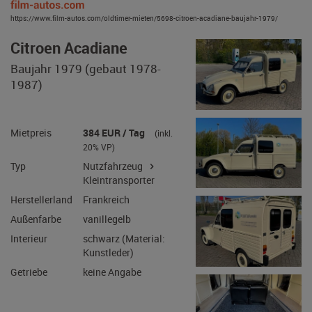
https://www.film-autos.com/oldtimer-mieten/5698-citroen-acadiane-baujahr-1979/
Citroen Acadiane
Baujahr 1979 (gebaut 1978-
1987)
Mietpreis
384 EUR / Tag
(inkl.
20% VP)
Typ
Nutzfahrzeug
Kleintransporter
Herstellerland
Frankreich
Außenfarbe
vanillegelb
Interieur
schwarz (Material:
Kunstleder)
Getriebe
keine Angabe