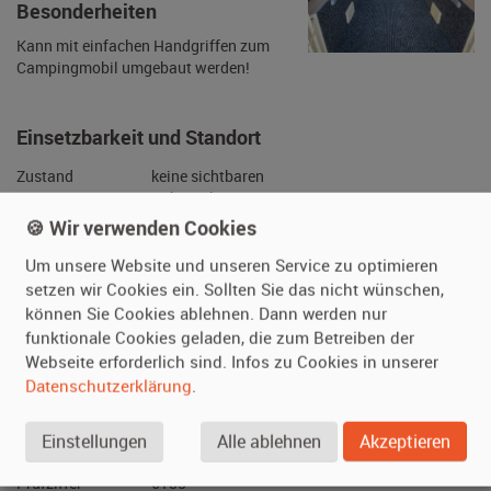
Besonderheiten
Kann mit einfachen Handgriffen zum
Campingmobil umgebaut werden!
Einsetzbarkeit und Standort
🍪 Wir verwenden Cookies
Zustand
keine sichtbaren
Um unsere Website und unseren Service zu optimieren
Gebrauchsspuren
setzen wir Cookies ein. Sollten Sie das nicht wünschen,
Fahrbereit
ja
können Sie Cookies ablehnen. Dann werden nur
funktionale Cookies geladen, die zum Betreiben der
Daueranmeldung
ja
Webseite erforderlich sind. Infos zu Cookies in unserer
Standort
Mecklenburg-
Datenschutzerklärung
.
Vorpommern
(Deutschland)
Einstellungen
Alle ablehnen
Akzeptieren
Nutzung
Der Darsteller
darf das