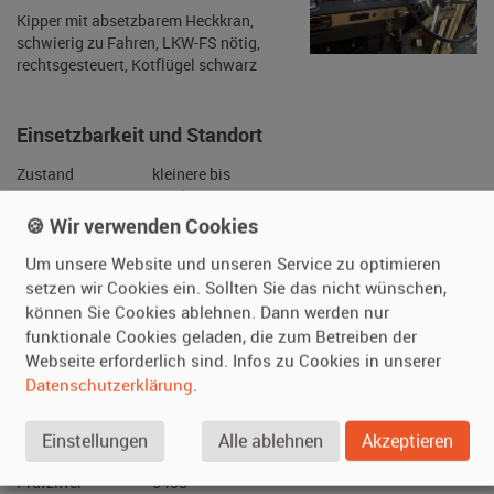
Besonderheiten
Kipper mit absetzbarem Heckkran,
schwierig zu Fahren, LKW-FS nötig,
rechtsgesteuert, Kotflügel schwarz
Einsetzbarkeit und Standort
🍪 Wir verwenden Cookies
Zustand
kleinere bis
Um unsere Website und unseren Service zu optimieren
mittlere
setzen wir Cookies ein. Sollten Sie das nicht wünschen,
Gebrauchsspuren
können Sie Cookies ablehnen. Dann werden nur
Fahrbereit
ja
funktionale Cookies geladen, die zum Betreiben der
Webseite erforderlich sind. Infos zu Cookies in unserer
Daueranmeldung
ja
Datenschutzerklärung
.
Standort
Bayern
(Deutschland)
Einstellungen
Alle ablehnen
Akzeptieren
Nutzung
Der Darsteller
darf das