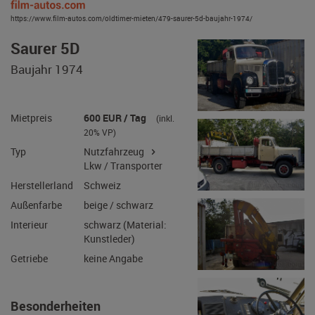
https://www.film-autos.com/oldtimer-mieten/479-saurer-5d-baujahr-1974/
Saurer 5D
Baujahr 1974
Mietpreis
600 EUR / Tag
(inkl.
20% VP)
Typ
Nutzfahrzeug
Lkw / Transporter
Herstellerland
Schweiz
Außenfarbe
beige / schwarz
Interieur
schwarz (Material:
Kunstleder)
Getriebe
keine Angabe