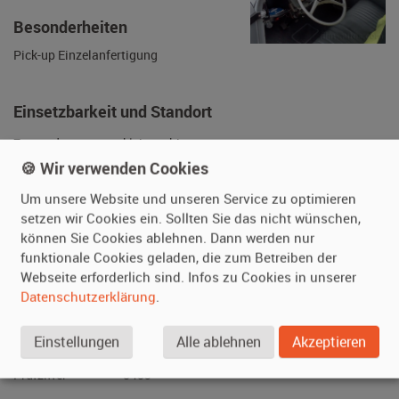
Getriebe
keine Angabe
Besonderheiten
Pick-up Einzelanfertigung
Einsetzbarkeit und Standort
🍪 Wir verwenden Cookies
Um unsere Website und unseren Service zu optimieren
Zustand
kleinere bis
setzen wir Cookies ein. Sollten Sie das nicht wünschen,
mittlere
können Sie Cookies ablehnen. Dann werden nur
Gebrauchsspuren
funktionale Cookies geladen, die zum Betreiben der
Fahrbereit
ja
Webseite erforderlich sind. Infos zu Cookies in unserer
Datenschutzerklärung
.
Daueranmeldung
ja
Standort
Niedersachsen
Einstellungen
Alle ablehnen
Akzeptieren
(Deutschland)
Nutzung
Der Darsteller
darf das