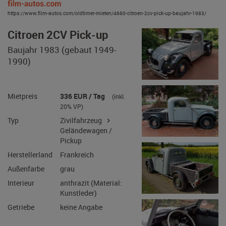
https://www.film-autos.com/oldtimer-mieten/4660-citroen-2cv-pick-up-baujahr-1983/
Citroen 2CV Pick-up
Baujahr 1983 (gebaut 1949-
1990)
Mietpreis
336 EUR / Tag
(inkl.
20% VP)
Typ
Zivilfahrzeug
Geländewagen /
Pickup
Herstellerland
Frankreich
Außenfarbe
grau
Interieur
anthrazit (Material:
Kunstleder)