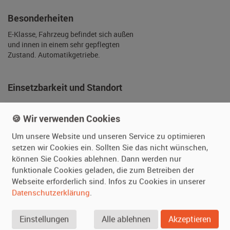
Getriebe
Automatik
Besonderheiten
E-Klasse, Fahrzeug befindet sich außen
und innen in einem sehr gepflegten
Zustand. Automatikgetriebe.
🍪 Wir verwenden Cookies
Einsetzbarkeit und Standort
Um unsere Website und unseren Service zu optimieren
Zustand
kleinere bis
setzen wir Cookies ein. Sollten Sie das nicht wünschen,
mittlere
können Sie Cookies ablehnen. Dann werden nur
Gebrauchsspuren
funktionale Cookies geladen, die zum Betreiben der
Webseite erforderlich sind. Infos zu Cookies in unserer
Fahrbereit
ja
Datenschutzerklärung
.
Daueranmeldung
ja
Standort
Sachsen-Anhalt
Einstellungen
Alle ablehnen
Akzeptieren
(Deutschland)