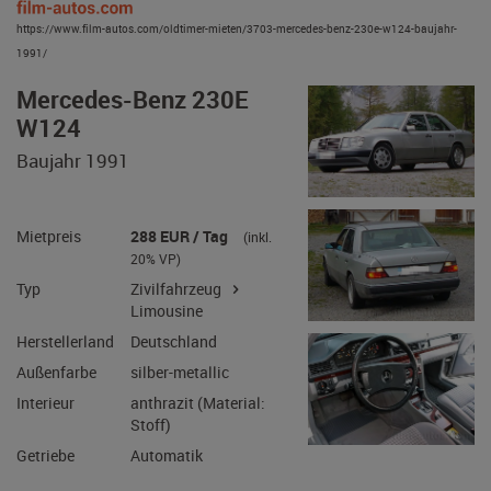
https://www.film-autos.com/oldtimer-mieten/3703-mercedes-benz-230e-w124-baujahr-
1991/
Mercedes-Benz 230E
W124
Baujahr 1991
Mietpreis
288 EUR / Tag
(inkl.
20% VP)
Typ
Zivilfahrzeug
Limousine
Herstellerland
Deutschland
Außenfarbe
silber-metallic
Interieur
anthrazit (Material:
Stoff)