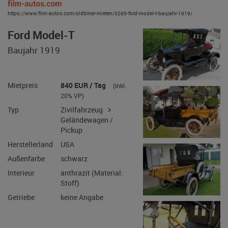
https://www.film-autos.com/oldtimer-mieten/3285-ford-model-t-baujahr-1919/
Ford Model-T
Baujahr 1919
Mietpreis
840 EUR / Tag
(inkl.
20% VP)
Typ
Zivilfahrzeug
Geländewagen /
Pickup
Herstellerland
USA
Außenfarbe
schwarz
Interieur
anthrazit (Material:
Stoff)
Getriebe
keine Angabe