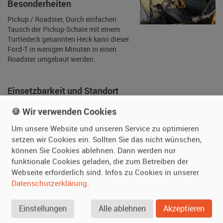
Besonderheiten
Pickup / Roadster, Durch einfachen
Tausch der Pickup-Schale mit einem
Turtledeck genannten Heck kann dieser
Ford-T in wenigen Minuten in einen
Roadster umgebaut werden.
🍪 Wir verwenden Cookies
Einsetzbarkeit und Standort
Um unsere Website und unseren Service zu optimieren
setzen wir Cookies ein. Sollten Sie das nicht wünschen,
Zustand
keine sichtbaren
können Sie Cookies ablehnen. Dann werden nur
Gebrauchsspuren
funktionale Cookies geladen, die zum Betreiben der
Fahrbereit
ja
Webseite erforderlich sind. Infos zu Cookies in unserer
Datenschutzerklärung
.
Daueranmeldung
ja
Standort
Bayern
Einstellungen
Alle ablehnen
Akzeptieren
(Deutschland)