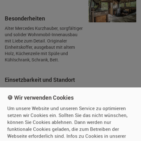
Leder)
Getriebe
keine Angabe
Besonderheiten
Alter Mercedes Kurzhauber, sorgfältiger
und solider Wohnmobil-Innenausbau
mit Liebe zum Detail. Originaler
Einheitskoffer, ausgebaut mit altem
Holz, Küchenzeile mit Spüle und
Kühlschrank, Schrank, Bett.
🍪 Wir verwenden Cookies
Einsetzbarkeit und Standort
Um unsere Website und unseren Service zu optimieren
setzen wir Cookies ein. Sollten Sie das nicht wünschen,
Zustand
kleinere bis
können Sie Cookies ablehnen. Dann werden nur
mittlere
funktionale Cookies geladen, die zum Betreiben der
Gebrauchsspuren
Webseite erforderlich sind. Infos zu Cookies in unserer
Fahrbereit
ja