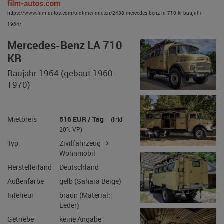
https://www.film-autos.com/oldtimer-mieten/2438-mercedes-benz-la-710-kr-baujahr-
1964/
Mercedes-Benz LA 710
KR
Baujahr 1964 (gebaut 1960-
1970)
Mietpreis
516 EUR / Tag
(inkl.
20% VP)
Typ
Zivilfahrzeug
Wohnmobil
Herstellerland
Deutschland
Außenfarbe
gelb (Sahara Beige)
Interieur
braun (Material: