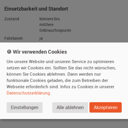
Getriebe
keine Angabe
Einsetzbarkeit und Standort
Zustand
kleinere bis
mittlere
Gebrauchsspuren
🍪 Wir verwenden Cookies
Fahrbereit
ja
Um unsere Website und unseren Service zu optimieren
Daueranmeldung
ja
setzen wir Cookies ein. Sollten Sie das nicht wünschen,
können Sie Cookies ablehnen. Dann werden nur
Standort
Sachsen
funktionale Cookies geladen, die zum Betreiben der
(Deutschland)
Webseite erforderlich sind. Infos zu Cookies in unserer
Nutzung
Der Darsteller
Datenschutzerklärung
.
darf das
Fahrzeug bei
Einstellungen
Alle ablehnen
Akzeptieren
Anwesenheit des
Besitzers fahren.
Prüfziffer
9767