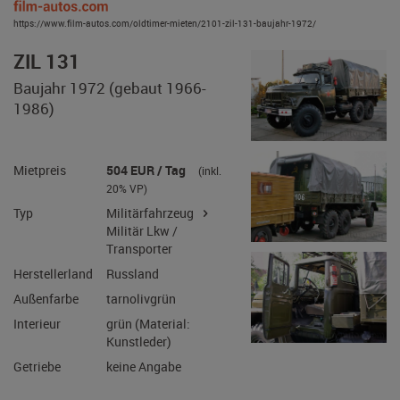
https://www.film-autos.com/oldtimer-mieten/2101-zil-131-baujahr-1972/
ZIL 131
Baujahr 1972 (gebaut 1966-
1986)
Mietpreis
504 EUR / Tag
(inkl.
20% VP)
Typ
Militärfahrzeug
Militär Lkw /
Transporter
Herstellerland
Russland
Außenfarbe
tarnolivgrün
Interieur
grün (Material:
Kunstleder)