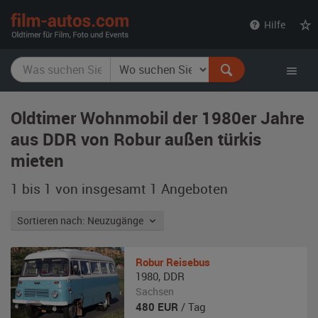
film-
Hilfe
autos.com
Oldtimer Wohnmobil der 1980er Jahre
aus DDR von Robur außen türkis
mieten
1 bis 1 von insgesamt 1
Angeboten
Sortieren nach: Neuzugänge
Robur
Reisebus
1980
,
DDR
Sachsen
480
EUR
/ Tag