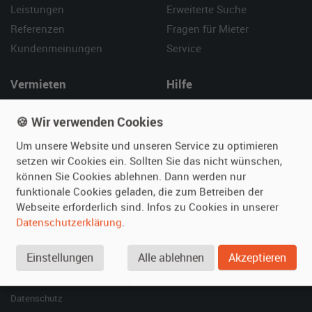
Leistungen
Erweiterte Suche
Referenzen
Fragen für Mieter
Kundenmeinungen
Service
Vermieten
Hilfe
Oldtimer anmelden
Häufige Fragen (FAQ)
🍪 Wir verwenden Cookies
Fotos senden
So funktioniert's
Um unsere Website und unseren Service zu optimieren
Fragen für Vermieter
Kontakt
setzen wir Cookies ein. Sollten Sie das nicht wünschen,
Inserat verwalten
können Sie Cookies ablehnen. Dann werden nur
funktionale Cookies geladen, die zum Betreiben der
SPECIAL
Webseite erforderlich sind. Infos zu Cookies in unserer
Berühmte Filmautos –
Datenschutzerklärung
.
unsere Top 10 ...
Einstellungen
Alle ablehnen
Akzeptieren
© 2026 film-autos.com
Blog
AGB
Impressum
Datenschutz