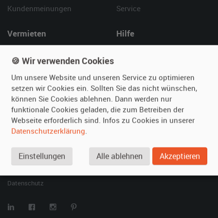
Kundenmeinungen
Service
Vermieten
Hilfe
Oldtimer anmelden
Häufige Fragen (FAQ)
🍪 Wir verwenden Cookies
Fotos senden
So funktioniert's
Fragen für Vermieter
Kontakt
Um unsere Website und unseren Service zu optimieren
setzen wir Cookies ein. Sollten Sie das nicht wünschen,
Inserat verwalten
können Sie Cookies ablehnen. Dann werden nur
funktionale Cookies geladen, die zum Betreiben der
SPECIAL
Webseite erforderlich sind. Infos zu Cookies in unserer
Berühmte Filmautos –
Datenschutzerklärung
.
unsere Top 10 ...
Einstellungen
Alle ablehnen
Akzeptieren
© 2026 film-autos.com
Blog
AGB
Impressum
Datenschutz