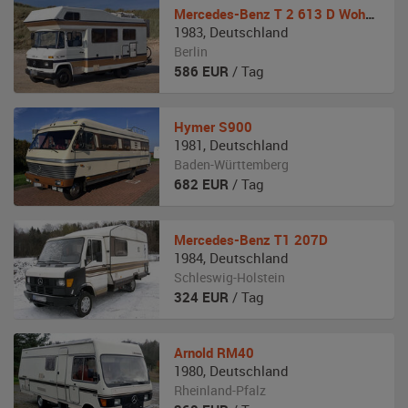
Mercedes-Benz
T 2 613 D Wohnmobil Niesmann Bischhoff Clou
1983
,
Deutschland
Berlin
586
EUR
/ Tag
Hymer
S900
1981
,
Deutschland
Baden-Württemberg
682
EUR
/ Tag
Mercedes-Benz
T1 207D
1984
,
Deutschland
Schleswig-Holstein
324
EUR
/ Tag
Arnold
RM40
1980
,
Deutschland
Rheinland-Pfalz