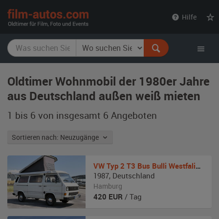
film-
Hilfe
autos.com
Oldtimer Wohnmobil der 1980er Jahre
aus Deutschland außen weiß mieten
1 bis 6 von insgesamt 6
Angeboten
Sortieren nach: Neuzugänge
VW
Typ 2 T3 Bus Bulli Westfalia Joker
1987
,
Deutschland
Hamburg
420
EUR
/ Tag