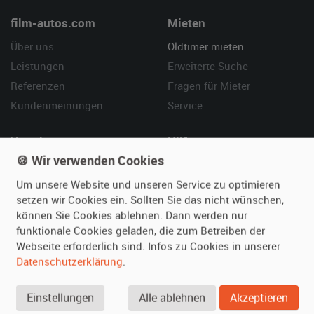
film-autos.com
Mieten
Über uns
Oldtimer mieten
Leistungen
Erweiterte Suche
Referenzen
Fragen für Mieter
Kundenmeinungen
Service
Vermieten
Hilfe
🍪 Wir verwenden Cookies
Oldtimer anmelden
Häufige Fragen (FAQ)
Um unsere Website und unseren Service zu optimieren
Fotos senden
So funktioniert's
setzen wir Cookies ein. Sollten Sie das nicht wünschen,
Fragen für Vermieter
Kontakt
können Sie Cookies ablehnen. Dann werden nur
Inserat verwalten
funktionale Cookies geladen, die zum Betreiben der
Webseite erforderlich sind. Infos zu Cookies in unserer
SPECIAL
Datenschutzerklärung
.
Berühmte Filmautos –
unsere Top 10 ...
Einstellungen
Alle ablehnen
Akzeptieren