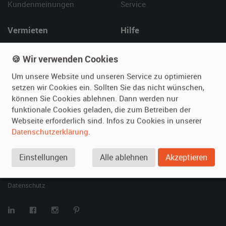
Kundenmeinungen
Service
Vermieten
Hilfe
Oldtimer anmelden
Häufige Fragen (FAQ)
🍪 Wir verwenden Cookies
Fotos senden
So funktioniert's
Fragen für Vermieter
Kontakt
Um unsere Website und unseren Service zu optimieren
setzen wir Cookies ein. Sollten Sie das nicht wünschen,
Inserat verwalten
können Sie Cookies ablehnen. Dann werden nur
funktionale Cookies geladen, die zum Betreiben der
SPECIAL
Webseite erforderlich sind. Infos zu Cookies in unserer
Berühmte Filmautos –
Datenschutzerklärung
.
unsere Top 10 ...
Einstellungen
Alle ablehnen
Akzeptieren
© 2026 film-autos.com
Blog
AGB
Impressum
Datenschutz