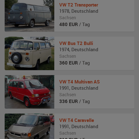
VW
T2 Transporter
1978
,
Deutschland
Sachsen
480
EUR
/ Tag
VW
Bus T2 Bulli
1974
,
Deutschland
Sachsen
360
EUR
/ Tag
VW
T4 Multivan AS
1991
,
Deutschland
Sachsen
336
EUR
/ Tag
VW
T4 Caravelle
1991
,
Deutschland
Sachsen