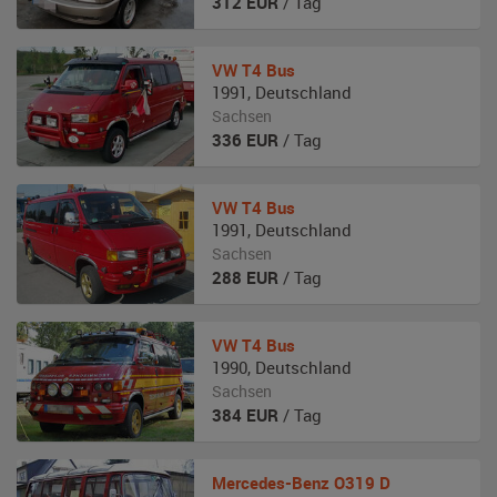
312
EUR
/ Tag
VW
T4 Bus
1991
,
Deutschland
Sachsen
336
EUR
/ Tag
VW
T4 Bus
1991
,
Deutschland
Sachsen
288
EUR
/ Tag
VW
T4 Bus
1990
,
Deutschland
Sachsen
384
EUR
/ Tag
Mercedes-Benz
O319 D