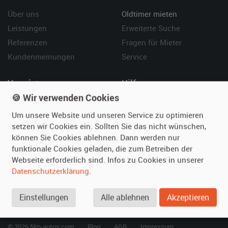
Über uns
Oldtimer mieten
Leistungen
Erweiterte Suche
Referenzen
Fragen für Mieter
Kundenmeinungen
Service
Vermieten
Hilfe
🍪 Wir verwenden Cookies
Oldtimer anmelden
Häufige Fragen (FAQ)
Fotos senden
So funktioniert's
Um unsere Website und unseren Service zu optimieren
setzen wir Cookies ein. Sollten Sie das nicht wünschen,
Fragen für Vermieter
Kontakt
können Sie Cookies ablehnen. Dann werden nur
Inserat verwalten
funktionale Cookies geladen, die zum Betreiben der
Webseite erforderlich sind. Infos zu Cookies in unserer
SPECIAL
Datenschutzerklärung
.
Berühmte Filmautos –
unsere Top 10 ...
Einstellungen
Alle ablehnen
Akzeptieren
© 2026 film-autos.com
Blog
AGB
Impressum