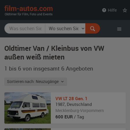
film-
Hilfe
autos.com
Oldtimer Van / Kleinbus von VW
außen weiß mieten
1 bis 6 von insgesamt 6
Angeboten
Sortieren nach: Neuzugänge
VW
LT 28 Gen. 1
1987
,
Deutschland
Mecklenburg-Vorpommern
600
EUR
/ Tag