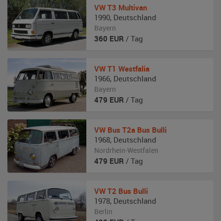
VW
T3 Multivan
1990
,
Deutschland
Bayern
360
EUR
/ Tag
VW
T1 Westfalia
1966
,
Deutschland
Bayern
479
EUR
/ Tag
VW
Bus T2a Bus Bulli
1968
,
Deutschland
Nordrhein-Westfalen
479
EUR
/ Tag
VW
T2 Bus Bulli
1978
,
Deutschland
Berlin