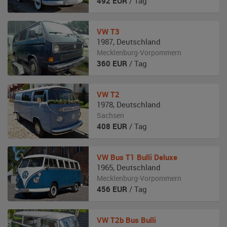
492
EUR
/ Tag
VW
T3
1987
,
Deutschland
Mecklenburg-Vorpommern
360
EUR
/ Tag
VW
T2
1978
,
Deutschland
Sachsen
408
EUR
/ Tag
VW
Bus T1 Bulli Deluxe
1965
,
Deutschland
Mecklenburg-Vorpommern
456
EUR
/ Tag
VW
T2b Bus Bulli