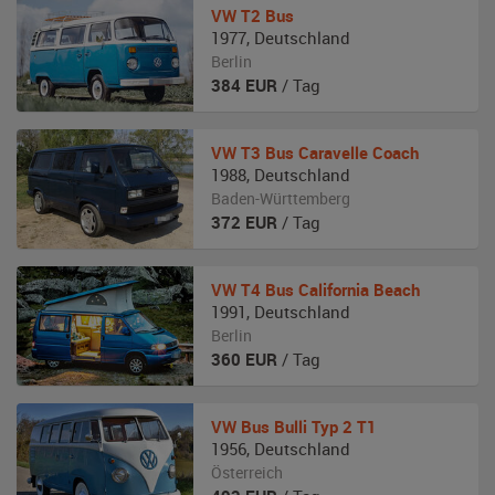
VW
T2 Bus
1977
,
Deutschland
Berlin
384
EUR
/ Tag
VW
T3 Bus Caravelle Coach
1988
,
Deutschland
Baden-Württemberg
372
EUR
/ Tag
VW
T4 Bus California Beach
1991
,
Deutschland
Berlin
360
EUR
/ Tag
VW
Bus Bulli Typ 2 T1
1956
,
Deutschland
Österreich