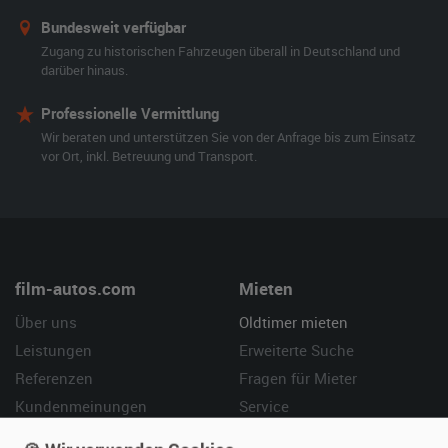
Bundesweit verfügbar
Zugang zu historischen Fahrzeugen überall in Deutschland und
darüber hinaus.
Professionelle Vermittlung
Wir beraten und unterstützen Sie von der Anfrage bis zum Einsatz
vor Ort, inkl. Betreuung und Transport.
film-autos.com
Mieten
Über uns
Oldtimer mieten
Leistungen
Erweiterte Suche
Referenzen
Fragen für Mieter
Kundenmeinungen
Service