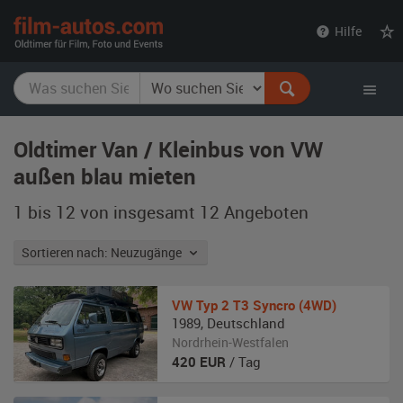
film-
Hilfe
autos.com
Oldtimer Van / Kleinbus von VW
außen blau mieten
1 bis 12 von insgesamt 12
Angeboten
Sortieren nach: Neuzugänge
VW
Typ 2 T3 Syncro (4WD)
1989
,
Deutschland
Nordrhein-Westfalen
420
EUR
/ Tag