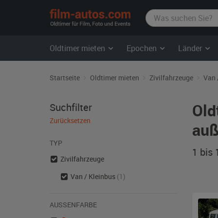
film-
autos.com
Oldtimer mieten
Epochen
Länder
Startseite
Oldtimer mieten
Zivilfahrzeuge
Van 
Old
Suchfilter
Zurücksetzen
auß
TYP
1 bis
Zivilfahrzeuge
Van / Kleinbus
(1)
AUSSENFARBE