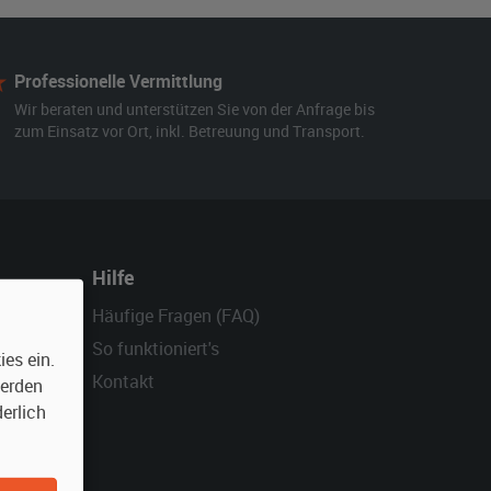
Professionelle Vermittlung
Wir beraten und unterstützen Sie von der Anfrage bis
zum Einsatz vor Ort, inkl. Betreuung und Transport.
Hilfe
Häufige Fragen (FAQ)
So funktioniert's
es ein.
Kontakt
werden
erlich