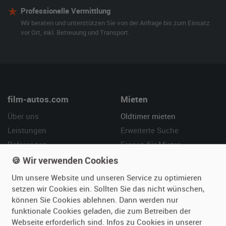
Professionelle Vermittlung
Wir beraten und unterstützen Sie von der Anfrage bis zum Einsatz
vor Ort, inkl. Betreuung und Transport.
film-autos.com
Mieten
Über uns
Oldtimer mieten
Leistungen
Erweiterte Suche
Referenzen
Fragen für Mieter
Kundenmeinungen
Service
🍪 Wir verwenden Cookies
Um unsere Website und unseren Service zu optimieren
Vermieten
Hilfe
setzen wir Cookies ein. Sollten Sie das nicht wünschen,
können Sie Cookies ablehnen. Dann werden nur
Oldtimer anmelden
Häufige Fragen (FAQ)
funktionale Cookies geladen, die zum Betreiben der
Fotos senden
So funktioniert's
Webseite erforderlich sind. Infos zu Cookies in unserer