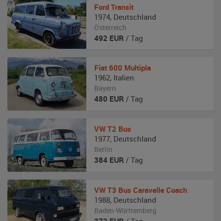
Ford
Transit
1974
,
Deutschland
Österreich
492
EUR
/ Tag
Fiat
600 Multipla
1962
,
Italien
Bayern
480
EUR
/ Tag
VW
T2 Bus
1977
,
Deutschland
Berlin
384
EUR
/ Tag
VW
T3 Bus Caravelle Coach
1988
,
Deutschland
Baden-Württemberg