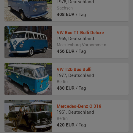
1978
,
Deutschland
Sachsen
408
EUR
/ Tag
VW
Bus T1 Bulli Deluxe
1965
,
Deutschland
Mecklenburg-Vorpommern
456
EUR
/ Tag
VW
T2b Bus Bulli
1977
,
Deutschland
Berlin
480
EUR
/ Tag
Mercedes-Benz
O 319
1961
,
Deutschland
Berlin
420
EUR
/ Tag