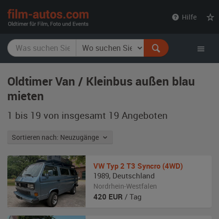
film-
Hilfe
autos.com
Oldtimer Van / Kleinbus außen blau
mieten
1 bis 19 von insgesamt 19
Angeboten
Sortieren nach: Neuzugänge
VW
Typ 2 T3 Syncro (4WD)
1989
,
Deutschland
Nordrhein-Westfalen
420
EUR
/ Tag