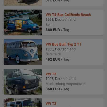
372
EUR
/ Tag
VW
T4 Bus California Beach
1991
,
Deutschland
Berlin
360
EUR
/ Tag
VW
Bus Bulli Typ 2 T1
1956
,
Deutschland
Österreich
492
EUR
/ Tag
VW
T3
1987
,
Deutschland
Mecklenburg-Vorpommern
360
EUR
/ Tag
VW
T2