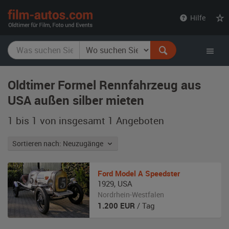
film-
Hilfe
autos.com
Oldtimer Formel Rennfahrzeug aus
USA außen silber mieten
1 bis 1 von insgesamt 1
Angeboten
Sortieren nach: Neuzugänge
Ford
Model A Speedster
1929
,
USA
Nordrhein-Westfalen
1.200
EUR
/ Tag