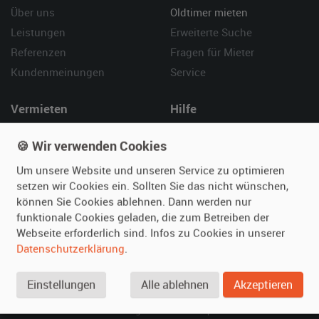
Über uns
Oldtimer mieten
Leistungen
Erweiterte Suche
Referenzen
Fragen für Mieter
Kundenmeinungen
Service
Vermieten
Hilfe
Oldtimer anmelden
Häufige Fragen (FAQ)
🍪 Wir verwenden Cookies
Fotos senden
So funktioniert's
Um unsere Website und unseren Service zu optimieren
Fragen für Vermieter
Kontakt
setzen wir Cookies ein. Sollten Sie das nicht wünschen,
Inserat verwalten
können Sie Cookies ablehnen. Dann werden nur
funktionale Cookies geladen, die zum Betreiben der
SPECIAL
Webseite erforderlich sind. Infos zu Cookies in unserer
Berühmte Filmautos –
Datenschutzerklärung
.
unsere Top 10 ...
Einstellungen
Alle ablehnen
Akzeptieren
© 2026 film-autos.com
Blog
AGB
Impressum