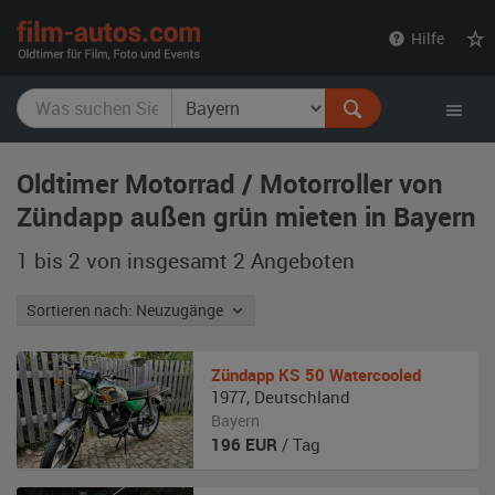
film-
Hilfe
autos.com
Oldtimer Motorrad / Motorroller von
Zündapp außen grün mieten in Bayern
1 bis 2 von insgesamt 2
Angeboten
Sortieren nach: Neuzugänge
Zündapp
KS 50 Watercooled
1977
,
Deutschland
Bayern
196
EUR
/ Tag