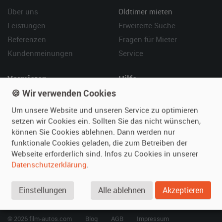
Über uns
Oldtimer mieten
Leistungen
Erweiterte Suche
Referenzen
Fragen für Mieter
Kundenmeinungen
Service
Vermieten
Hilfe
🍪 Wir verwenden Cookies
Oldtimer anmelden
Häufige Fragen (FAQ)
Fotos senden
So funktioniert's
Um unsere Website und unseren Service zu optimieren
setzen wir Cookies ein. Sollten Sie das nicht wünschen,
Fragen für Vermieter
Kontakt
können Sie Cookies ablehnen. Dann werden nur
Inserat verwalten
funktionale Cookies geladen, die zum Betreiben der
Webseite erforderlich sind. Infos zu Cookies in unserer
SPECIAL
Datenschutzerklärung
.
Berühmte Filmautos –
unsere Top 10 ...
Einstellungen
Alle ablehnen
Akzeptieren
© 2026 film-autos.com
Blog
AGB
Impressum