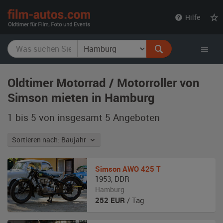
film-
Hilfe
autos.com
Oldtimer Motorrad / Motorroller von
Simson mieten in Hamburg
1 bis 5 von insgesamt 5
Angeboten
Sortieren nach: Baujahr
Simson
AWO 425 T
1953
,
DDR
Hamburg
252
EUR
/ Tag