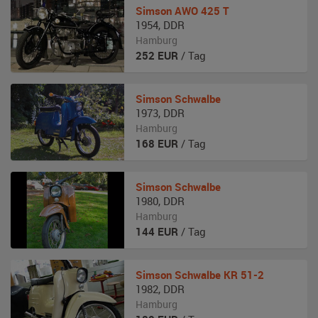
Simson
AWO 425 T
1954
,
DDR
Hamburg
252
EUR
/ Tag
Simson
Schwalbe
1973
,
DDR
Hamburg
168
EUR
/ Tag
Simson
Schwalbe
1980
,
DDR
Hamburg
144
EUR
/ Tag
Simson
Schwalbe KR 51-2
1982
,
DDR
Hamburg