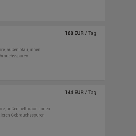
168
EUR
/ Tag
hre,
außen
blau
,
innen
ebrauchsspuren
144
EUR
/ Tag
hre,
außen
hellbraun
,
innen
ttleren Gebrauchsspuren