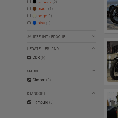
schwarz
(2)
braun
(1)
beige
(1)
blau
(1)
JAHRZEHNT / EPOCHE
HERSTELLERLAND
DDR
(5)
MARKE
Simson
(5)
STANDORT
Hamburg
(5)