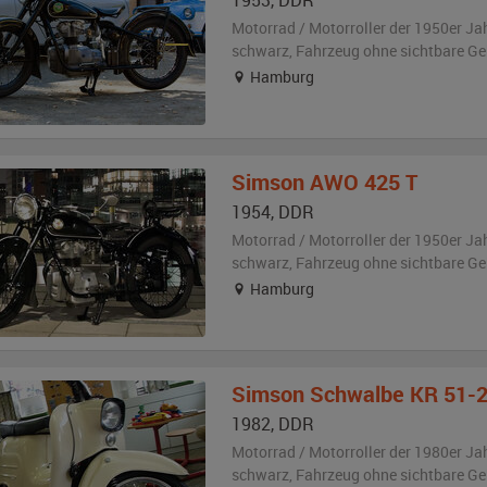
1953
,
DDR
Motorrad / Motorroller der 1950er Ja
schwarz
, Fahrzeug
ohne sichtbare G
Hamburg
Simson
AWO 425 T
1954
,
DDR
Motorrad / Motorroller der 1950er Ja
schwarz
, Fahrzeug
ohne sichtbare G
Hamburg
Simson
Schwalbe KR 51-
1982
,
DDR
Motorrad / Motorroller der 1980er Ja
schwarz
, Fahrzeug
ohne sichtbare G