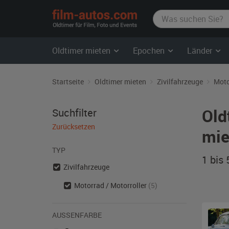
film-
autos.com
Oldtimer mieten
Epochen
Länder
Startseite
Oldtimer mieten
Zivilfahrzeuge
Moto
Old
Suchfilter
Zurücksetzen
mie
TYP
1 bis
Zivilfahrzeuge
Motorrad / Motorroller
(5)
AUSSENFARBE