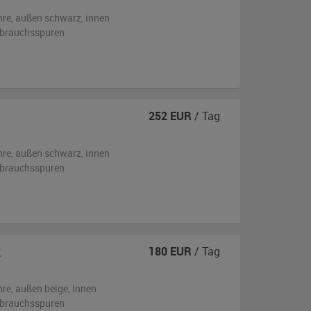
hre,
außen
schwarz
,
innen
ebrauchsspuren
252
EUR
/ Tag
hre,
außen
schwarz
,
innen
ebrauchsspuren
2
180
EUR
/ Tag
hre,
außen
beige
,
innen
ebrauchsspuren