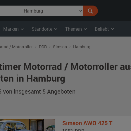
Marken
Standorte
Themen
Beliebt
rrad / Motorroller
DDR
Simson
Hamburg
timer Motorrad / Motorroller 
ten in Hamburg
 5 von insgesamt 5
Angeboten
Simson
AWO 425 T