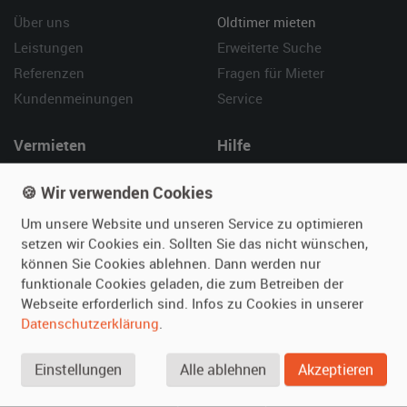
Über uns
Oldtimer mieten
Leistungen
Erweiterte Suche
Referenzen
Fragen für Mieter
Kundenmeinungen
Service
Vermieten
Hilfe
Oldtimer anmelden
Häufige Fragen (FAQ)
🍪 Wir verwenden Cookies
Fotos senden
So funktioniert's
Um unsere Website und unseren Service zu optimieren
Fragen für Vermieter
Kontakt
setzen wir Cookies ein. Sollten Sie das nicht wünschen,
Inserat verwalten
können Sie Cookies ablehnen. Dann werden nur
funktionale Cookies geladen, die zum Betreiben der
SPECIAL
Webseite erforderlich sind. Infos zu Cookies in unserer
Berühmte Filmautos –
Datenschutzerklärung
.
unsere Top 10 ...
Einstellungen
Alle ablehnen
Akzeptieren
© 2026 film-autos.com
Blog
AGB
Impressum