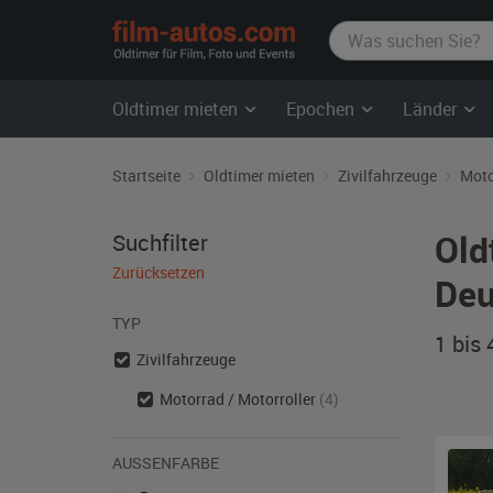
film-
autos.com
Oldtimer mieten
Epochen
Länder
Startseite
Oldtimer mieten
Zivilfahrzeuge
Moto
Old
Suchfilter
Zurücksetzen
Deu
TYP
1 bis
Zivilfahrzeuge
Motorrad / Motorroller
(4)
AUSSENFARBE