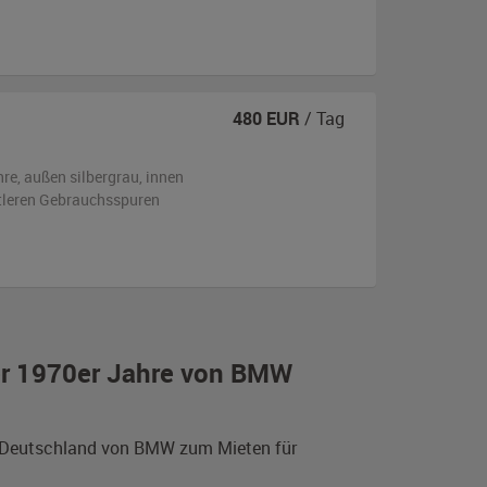
480
EUR
/ Tag
hre,
außen
silbergrau
,
innen
ttleren Gebrauchsspuren
der 1970er Jahre von BMW
us Deutschland von BMW zum Mieten für