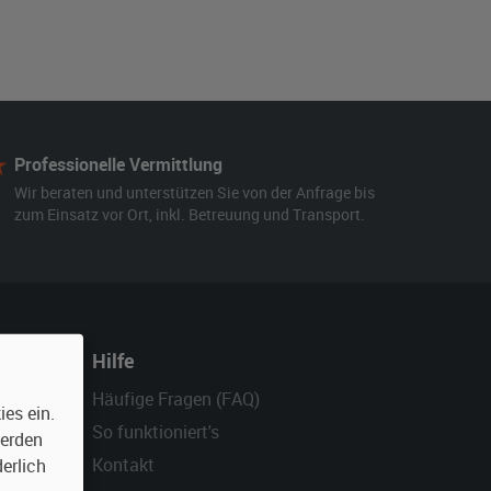
Professionelle Vermittlung
Wir beraten und unterstützen Sie von der Anfrage bis
zum Einsatz vor Ort, inkl. Betreuung und Transport.
Hilfe
Häufige Fragen (FAQ)
es ein.
So funktioniert's
werden
Kontakt
erlich