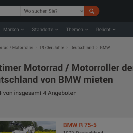
Marken
Standorte
Themen
Beliebt
rrad / Motorroller
1970er Jahre
Deutschland
BMW
timer Motorrad / Motorroller de
tschland von BMW mieten
 4 von insgesamt 4
Angeboten
BMW
R 75-5