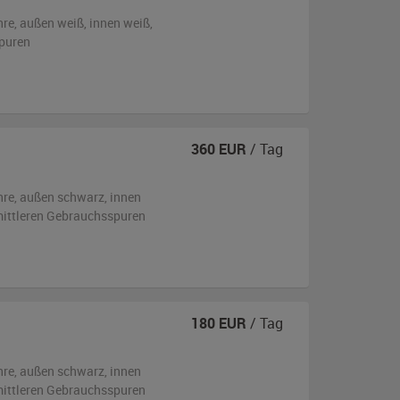
hre,
außen
weiß
,
innen weiß
,
puren
360
EUR
/ Tag
hre,
außen
schwarz
,
innen
 mittleren Gebrauchsspuren
180
EUR
/ Tag
hre,
außen
schwarz
,
innen
 mittleren Gebrauchsspuren