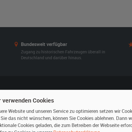
Bundesweit verfügbar
Zugang zu historischen Fahrzeugen überall in
Deutschland und darüber hinaus.
n
Vermieten
r verwenden Cookies
r mieten
Oldtimer anmelden
re Website und unseren Service zu optimieren setzen wir Cooki
rte Suche
Fotos senden
n Sie das nicht wünschen, können Sie Cookies ablehnen. Dann 
für Mieter
Fragen für Vermieter
ktionale Cookies geladen, die zum Betreiben der Webseite erford