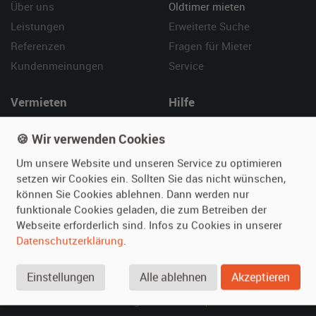
Über uns
Oldtimer mieten
Leistungen
Erweiterte Suche
Referenzen
Fragen für Mieter
Kundenmeinungen
Service
Vermieten
Hilfe
Oldtimer anmelden
Häufige Fragen (FAQ)
🍪 Wir verwenden Cookies
Fotos senden
So funktioniert's
Um unsere Website und unseren Service zu optimieren
Fragen für Vermieter
Kontakt
setzen wir Cookies ein. Sollten Sie das nicht wünschen,
Inserat verwalten
können Sie Cookies ablehnen. Dann werden nur
funktionale Cookies geladen, die zum Betreiben der
SPECIAL
Webseite erforderlich sind. Infos zu Cookies in unserer
Berühmte Filmautos –
Datenschutzerklärung
.
unsere Top 10 ...
Einstellungen
Alle ablehnen
Akzeptieren
© 2026 film-autos.com
Blog
AGB
Impressum