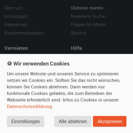
Über uns
Oldtimer mieten
Leistungen
Erweiterte Suche
Referenzen
Fragen für Mieter
Kundenmeinungen
Service
Vermieten
Hilfe
Oldtimer anmelden
Häufige Fragen (FAQ)
🍪 Wir verwenden Cookies
Fotos senden
So funktioniert's
Um unsere Website und unseren Service zu optimieren
Fragen für Vermieter
Kontakt
setzen wir Cookies ein. Sollten Sie das nicht wünschen,
Inserat verwalten
können Sie Cookies ablehnen. Dann werden nur
funktionale Cookies geladen, die zum Betreiben der
SPECIAL
Webseite erforderlich sind. Infos zu Cookies in unserer
Berühmte Filmautos –
Datenschutzerklärung
.
unsere Top 10 ...
Einstellungen
Alle ablehnen
Akzeptieren
© 2026 film-autos.com
Blog
AGB
Impressum