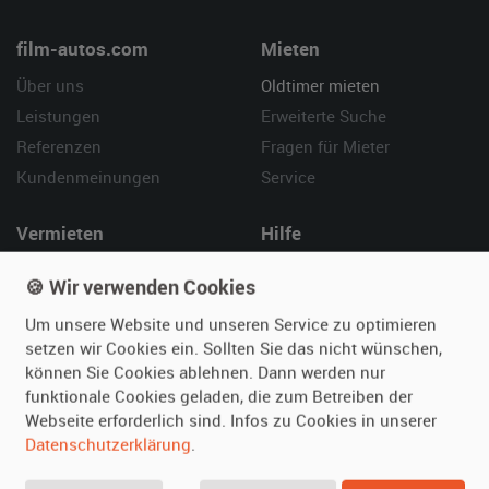
film-autos.com
Mieten
Über uns
Oldtimer mieten
Leistungen
Erweiterte Suche
Referenzen
Fragen für Mieter
Kundenmeinungen
Service
Vermieten
Hilfe
Oldtimer anmelden
Häufige Fragen (FAQ)
🍪 Wir verwenden Cookies
Fotos senden
So funktioniert's
Um unsere Website und unseren Service zu optimieren
Fragen für Vermieter
Kontakt
setzen wir Cookies ein. Sollten Sie das nicht wünschen,
Inserat verwalten
können Sie Cookies ablehnen. Dann werden nur
funktionale Cookies geladen, die zum Betreiben der
SPECIAL
Webseite erforderlich sind. Infos zu Cookies in unserer
Berühmte Filmautos –
Datenschutzerklärung
.
unsere Top 10 ...