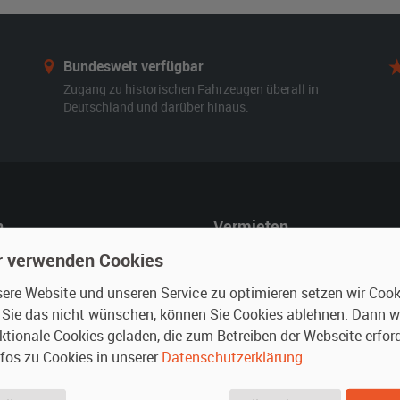
Bundesweit verfügbar
Zugang zu historischen Fahrzeugen überall in
Deutschland und darüber hinaus.
n
Vermieten
r mieten
Oldtimer anmelden
r verwenden Cookies
rte Suche
Fotos senden
re Website und unseren Service zu optimieren setzen wir Cooki
für Mieter
Fragen für Vermieter
n Sie das nicht wünschen, können Sie Cookies ablehnen. Dann 
ktionale Cookies geladen, die zum Betreiben der Webseite erford
Inserat verwalten
nfos zu Cookies in unserer
Datenschutzerklärung
.
.