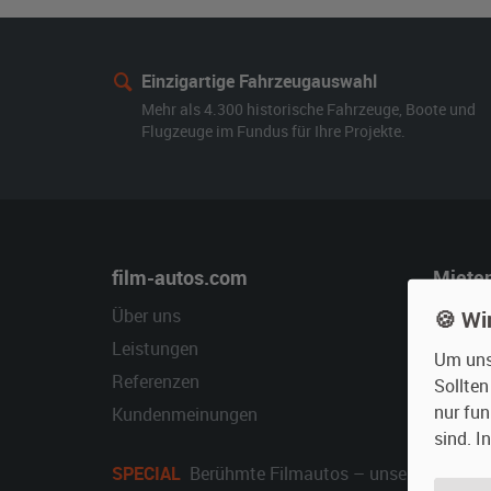
Einzigartige Fahrzeugauswahl
Mehr als 4.300 historische Fahrzeuge, Boote und
Flugzeuge im Fundus für Ihre Projekte.
film-autos.com
Miete
Über uns
Oldtime
🍪 Wi
Leistungen
Erweite
Um unse
Referenzen
Fragen 
Sollte
nur fun
Kundenmeinungen
Service
sind. I
SPECIAL
Berühmte Filmautos –
unsere Top 10 ..