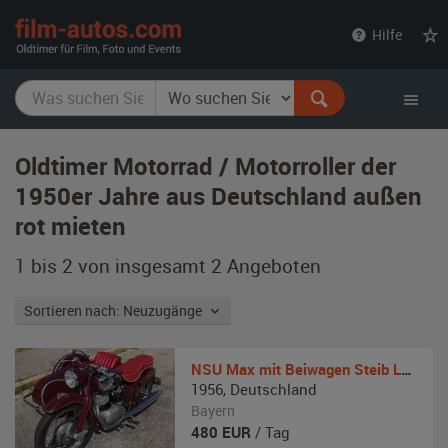
film-
Hilfe
autos.com
Oldtimer Motorrad / Motorroller der
1950er Jahre aus Deutschland außen
rot mieten
1 bis 2 von insgesamt 2
Angeboten
Sortieren nach: Neuzugänge
NSU
Max mit Beiwagen Steib LS200
1956
,
Deutschland
Bayern
480
EUR
/ Tag