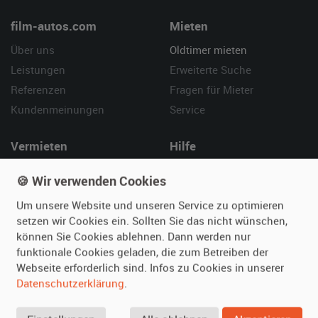
film-autos.com
Mieten
Über uns
Oldtimer mieten
Leistungen
Erweiterte Suche
Referenzen
Fragen für Mieter
Kundenmeinungen
Service
Vermieten
Hilfe
Oldtimer anmelden
Häufige Fragen (FAQ)
🍪 Wir verwenden Cookies
Fotos senden
So funktioniert's
Um unsere Website und unseren Service zu optimieren
Fragen für Vermieter
Kontakt
setzen wir Cookies ein. Sollten Sie das nicht wünschen,
Inserat verwalten
können Sie Cookies ablehnen. Dann werden nur
funktionale Cookies geladen, die zum Betreiben der
SPECIAL
Webseite erforderlich sind. Infos zu Cookies in unserer
Berühmte Filmautos –
Datenschutzerklärung
.
unsere Top 10 ...