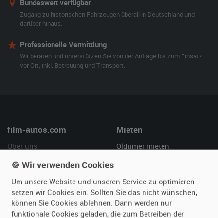
Bundesweit verfügbar
Zugang zu historischen Fahrzeugen überall in Deutschland und
darüber hinaus.
Professionelle Vermittlung
Wir beraten und unterstützen Sie von der Anfrage bis zum Einsatz
vor Ort, inkl. Betreuung und Transport.
film-autos.com
Mieten
Über uns
Oldtimer mieten
Leistungen
Erweiterte Suche
🍪 Wir verwenden Cookies
Referenzen
Fragen für Mieter
Um unsere Website und unseren Service zu optimieren
Kundenmeinungen
Service
setzen wir Cookies ein. Sollten Sie das nicht wünschen,
können Sie Cookies ablehnen. Dann werden nur
Vermieten
Hilfe
funktionale Cookies geladen, die zum Betreiben der