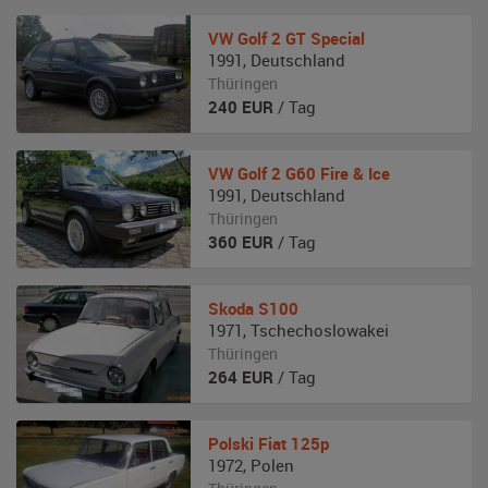
VW
Golf 2 GT Special
1991
,
Deutschland
Thüringen
240
EUR
/ Tag
VW
Golf 2 G60 Fire & Ice
1991
,
Deutschland
Thüringen
360
EUR
/ Tag
Skoda
S100
1971
,
Tschechoslowakei
Thüringen
264
EUR
/ Tag
Polski Fiat
125p
1972
,
Polen