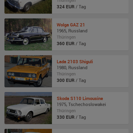
Thüringen
324
EUR
/ Tag
Wolga
GAZ 21
1965
,
Russland
Thüringen
360
EUR
/ Tag
Lada
2103 Shiguli
1980
,
Russland
Thüringen
300
EUR
/ Tag
Skoda
S110 Limousine
1975
,
Tschechoslowakei
Thüringen
330
EUR
/ Tag