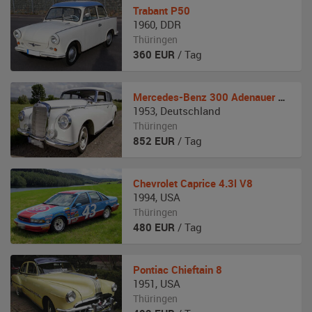
Trabant
P50
1960
,
DDR
Thüringen
360
EUR
/ Tag
Mercedes-Benz
300 Adenauer W 186
1953
,
Deutschland
Thüringen
852
EUR
/ Tag
Chevrolet
Caprice 4.3l V8
1994
,
USA
Thüringen
480
EUR
/ Tag
Pontiac
Chieftain 8
1951
,
USA
Thüringen