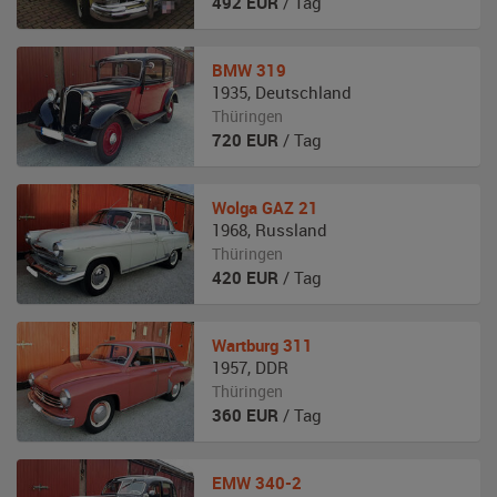
492
EUR
/ Tag
BMW
319
1935
,
Deutschland
Thüringen
720
EUR
/ Tag
Wolga
GAZ 21
1968
,
Russland
Thüringen
420
EUR
/ Tag
Wartburg
311
1957
,
DDR
Thüringen
360
EUR
/ Tag
EMW
340-2