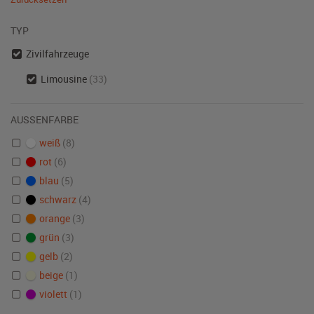
TYP
Zivilfahrzeuge
Limousine
(33)
AUSSENFARBE
weiß
(8)
rot
(6)
blau
(5)
schwarz
(4)
orange
(3)
grün
(3)
gelb
(2)
beige
(1)
violett
(1)