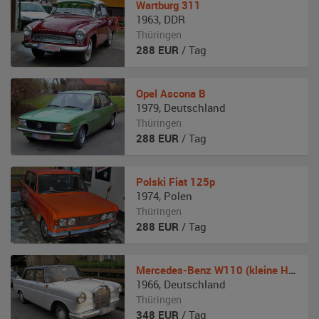
Wartburg
311
1963
,
DDR
Thüringen
288
EUR
/ Tag
Opel
Ascona B
1979
,
Deutschland
Thüringen
288
EUR
/ Tag
Polski Fiat
125p
1974
,
Polen
Thüringen
288
EUR
/ Tag
Mercedes-Benz
W110 (kleine Heckflosse)
1966
,
Deutschland
Thüringen
348
EUR
/ Tag