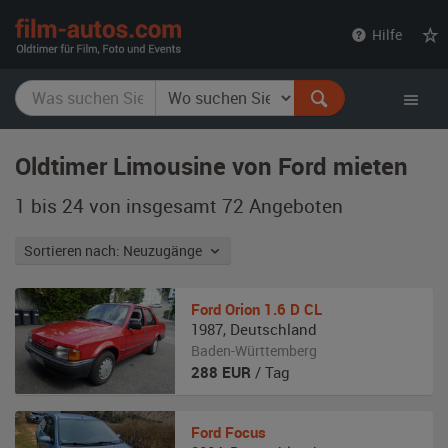
film-
Hilfe
autos.com
Oldtimer Limousine von Ford mieten
1 bis 24 von insgesamt 72
Angeboten
Sortieren nach: Neuzugänge
Ford
Orion 1.6 D CL
1987
,
Deutschland
Baden-Württemberg
288
EUR
/ Tag
Ford
Focus