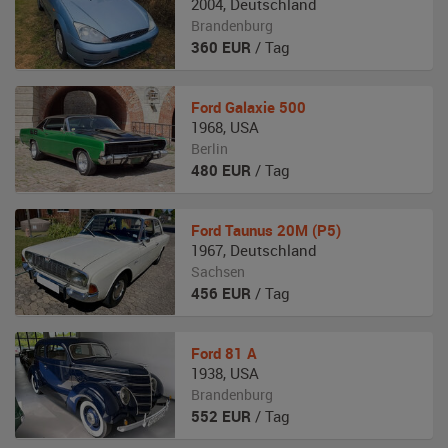
2004
,
Deutschland
Brandenburg
360
EUR
/ Tag
Ford
Galaxie 500
1968
,
USA
Berlin
480
EUR
/ Tag
Ford
Taunus 20M (P5)
1967
,
Deutschland
Sachsen
456
EUR
/ Tag
Ford
81 A
1938
,
USA
Brandenburg
552
EUR
/ Tag