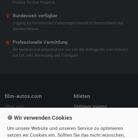
Fundus für Ihre Projekte.
Bundesweit verfügbar
Zugang zu historischen Fahrzeugen überall in Deutschland und
darüber hinaus.
Professionelle Vermittlung
Wir beraten und unterstützen Sie von der Anfrage bis zum Einsatz
vor Ort, inkl. Betreuung und Transport.
film-autos.com
Mieten
Über uns
Oldtimer mieten
Leistungen
Erweiterte Suche
🍪 Wir verwenden Cookies
Referenzen
Fragen für Mieter
Um unsere Website und unseren Service zu optimieren
Kundenmeinungen
Service
setzen wir Cookies ein. Sollten Sie das nicht wünschen,