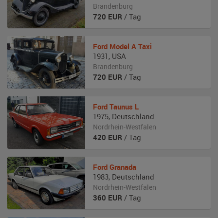
Brandenburg
720
EUR
/ Tag
Ford
Model A Taxi
1931
,
USA
Brandenburg
720
EUR
/ Tag
Ford
Taunus L
1975
,
Deutschland
Nordrhein-Westfalen
420
EUR
/ Tag
Ford
Granada
1983
,
Deutschland
Nordrhein-Westfalen
360
EUR
/ Tag