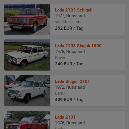
Lada
2103 Schiguli
1977
,
Russland
sonstiges Land
252
EUR
/ Tag
Lada
2103 Shiguli 1500
1978
,
Russland
Bayern
240
EUR
/ Tag
Lada
Shiguli 2101
1972
,
Russland
Berlin
409
EUR
/ Tag
Lada
2101
1976
,
Russland
Berlin