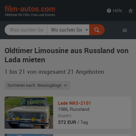
film-
Hilfe
autos.com
Oldtimer Limousine aus Russland von
Lada mieten
1 bis 21 von insgesamt 21
Angeboten
Sortieren nach: Neuzugänge
Lada
WAS-2101
1986
,
Russland
Bayern
372
EUR
/ Tag