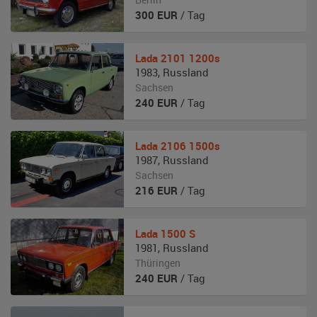
300
EUR
/ Tag
Lada
2101 1200s
1983
,
Russland
Sachsen
240
EUR
/ Tag
Lada
2106 1500s
1987
,
Russland
Sachsen
216
EUR
/ Tag
Lada
1500 S
1981
,
Russland
Thüringen
240
EUR
/ Tag