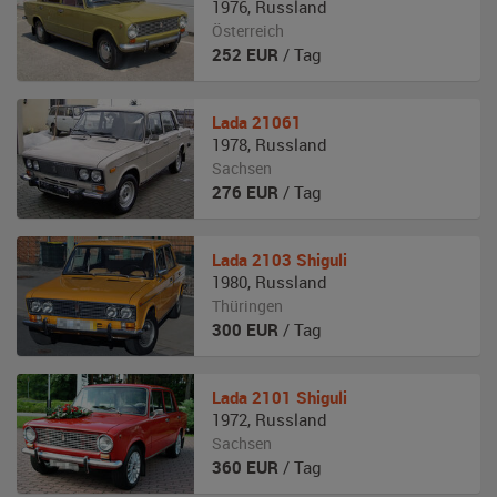
1976
,
Russland
Österreich
252
EUR
/ Tag
Lada
21061
1978
,
Russland
Sachsen
276
EUR
/ Tag
Lada
2103 Shiguli
1980
,
Russland
Thüringen
300
EUR
/ Tag
Lada
2101 Shiguli
1972
,
Russland
Sachsen
360
EUR
/ Tag