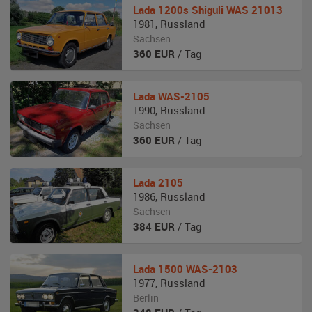
Lada
1200s Shiguli WAS 21013
1981
,
Russland
Sachsen
360
EUR
/ Tag
Lada
WAS-2105
1990
,
Russland
Sachsen
360
EUR
/ Tag
Lada
2105
1986
,
Russland
Sachsen
384
EUR
/ Tag
Lada
1500 WAS-2103
1977
,
Russland
Berlin