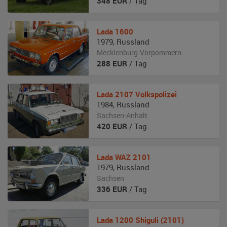
348
EUR
/ Tag
Lada
1600
1979
,
Russland
Mecklenburg-Vorpommern
288
EUR
/ Tag
Lada
2107 Volkspolizei
1984
,
Russland
Sachsen-Anhalt
420
EUR
/ Tag
Lada
WAZ 2101
1979
,
Russland
Sachsen
336
EUR
/ Tag
Lada
1200 Shiguli (2101)