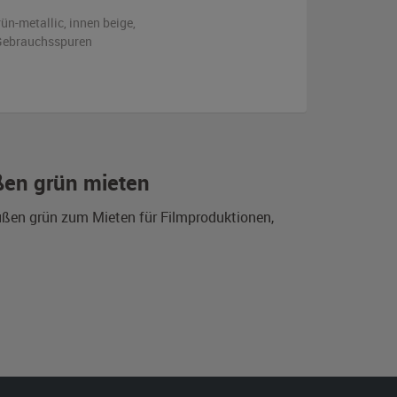
rün-metallic
,
innen beige
,
n Gebrauchsspuren
ßen grün mieten
ußen grün zum Mieten für Filmproduktionen,