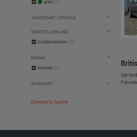
grün
(1)
JAHRZEHNT / EPOCHE
HERSTELLERLAND
Großbritannien
(1)
MARKE
Brit
Bentley
(1)
Sie fin
Fotosh
STANDORT
Erweiterte Suche