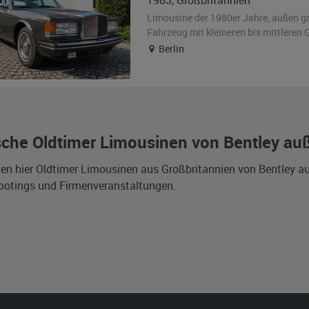
1983
,
Großbritannien
Limousine der 1980er Jahre,
außen
g
Fahrzeug
mit kleineren bis mittlere
Berlin
ische Oldtimer Limousinen von Bentley au
den hier Oldtimer Limousinen aus Großbritannien von Bentley a
ootings und Firmenveranstaltungen.