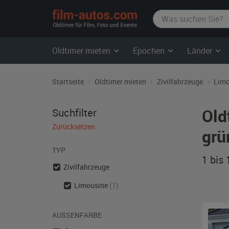
film-
autos.com
Oldtimer mieten
Epochen
Länder
Startseite
Oldtimer mieten
Zivilfahrzeuge
Limo
Old
Suchfilter
Zurücksetzen
grü
TYP
1 bis
Zivilfahrzeuge
Limousine
(1)
AUSSENFARBE