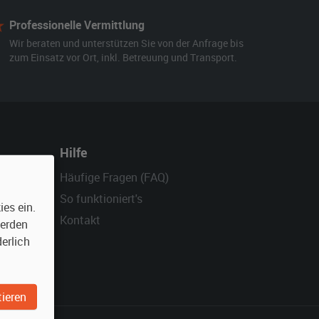
Professionelle Vermittlung
Wir beraten und unterstützen Sie von der Anfrage bis
zum Einsatz vor Ort, inkl. Betreuung und Transport.
Hilfe
Häufige Fragen (FAQ)
So funktioniert's
es ein.
Kontakt
werden
erlich
ieren