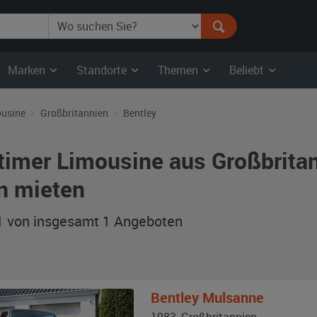
Marken
Standorte
Themen
Beliebt
usine
Großbritannien
Bentley
timer Limousine aus Großbrita
n mieten
 1 von insgesamt 1
Angeboten
Bentley
Mulsanne