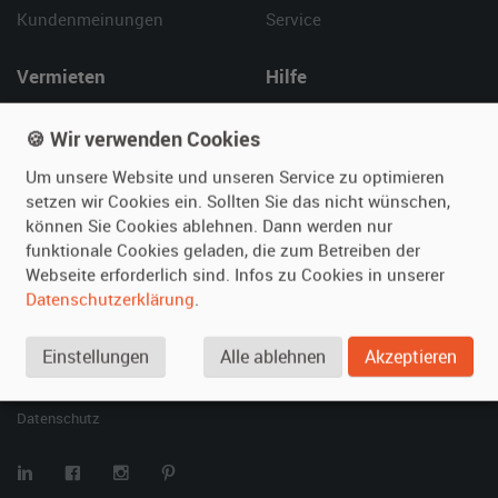
Kundenmeinungen
Service
Vermieten
Hilfe
Oldtimer anmelden
Häufige Fragen (FAQ)
🍪 Wir verwenden Cookies
Fotos senden
So funktioniert's
Fragen für Vermieter
Kontakt
Um unsere Website und unseren Service zu optimieren
setzen wir Cookies ein. Sollten Sie das nicht wünschen,
Inserat verwalten
können Sie Cookies ablehnen. Dann werden nur
funktionale Cookies geladen, die zum Betreiben der
SPECIAL
Webseite erforderlich sind. Infos zu Cookies in unserer
Berühmte Filmautos –
Datenschutzerklärung
.
unsere Top 10 ...
Einstellungen
Alle ablehnen
Akzeptieren
© 2026 film-autos.com
Blog
AGB
Impressum
Datenschutz