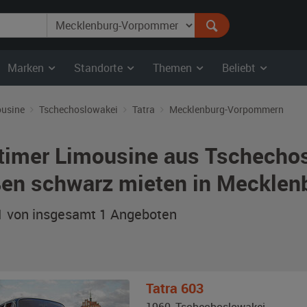
Marken
Standorte
Themen
Beliebt
usine
Tschechoslowakei
Tatra
Mecklenburg-Vorpommern
timer Limousine aus Tschechos
en schwarz mieten in Meckle
 1 von insgesamt 1
Angeboten
Tatra
603