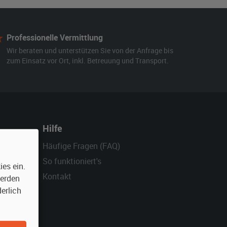
Professionelle Vermittlung
Wir beraten und unterstützen Sie von der Anfrage bis
zum Einsatz vor Ort, inkl. Betreuung und Transport.
Hilfe
Häufige Fragen (FAQ)
So funktioniert's
es ein.
Kontakt
werden
erlich