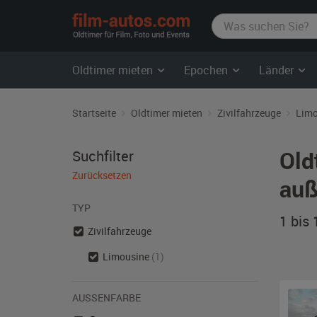
film-
autos.com
Oldtimer mieten
Epochen
Länder
Startseite
Oldtimer mieten
Zivilfahrzeuge
Limo
Old
Suchfilter
Zurücksetzen
auß
TYP
1 bis
Zivilfahrzeuge
Limousine
(1)
AUSSENFARBE