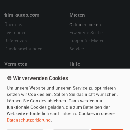
film-autos.com
Mieten
Über uns
Oldtimer mieten
Leistungen
Erweiterte Suche
Referenzen
Fragen für Mieter
Kundenmeinungen
Service
Vermieten
Hilfe
Oldtimer anmelden
Häufige Fragen (FAQ)
🍪 Wir verwenden Cookies
Fotos senden
So funktioniert's
Um unsere Website und unseren Service zu optimieren
Fragen für Vermieter
Kontakt
setzen wir Cookies ein. Sollten Sie das nicht wünschen,
Inserat verwalten
können Sie Cookies ablehnen. Dann werden nur
funktionale Cookies geladen, die zum Betreiben der
SPECIAL
Webseite erforderlich sind. Infos zu Cookies in unserer
Berühmte Filmautos –
Datenschutzerklärung
.
unsere Top 10 ...