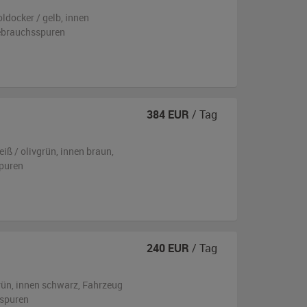
oldocker / gelb
,
innen
ebrauchsspuren
384
EUR
/ Tag
eiß / olivgrün
,
innen braun
,
puren
240
EUR
/ Tag
rün
,
innen schwarz
, Fahrzeug
sspuren