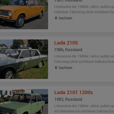
1981
,
Russland
Limousine der 1980er Jahre,
außen
g
rotbraun
, Fahrzeug
ohne sichtbare G
Sachsen
Lada
2105
1986
,
Russland
Limousine der 1980er Jahre,
außen
w
Fahrzeug
ohne sichtbare Gebrauchss
Sachsen
Lada
2101 1200s
1983
,
Russland
Limousine der 1980er Jahre,
außen
g
mit kleineren bis mittleren Gebrauch