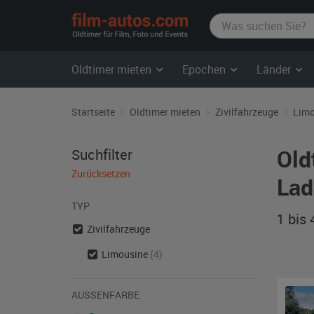
film-
autos.com
Oldtimer mieten
Epochen
Länder
Startseite
Oldtimer mieten
Zivilfahrzeuge
Limo
Old
Suchfilter
Zurücksetzen
Lad
TYP
1 bis
Zivilfahrzeuge
Limousine
(4)
AUSSENFARBE