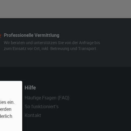
Professionelle Vermittlung
Wir beraten und unterstützen Sie von der Anfrage bis
zum Einsatz vor Ort, inkl. Betreuung und Transport.
Hilfe
Häufige Fragen (FAQ)
es ein.
So funktioniert's
werden
Kontakt
erlich