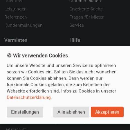
Über uns
Oldtimer mieten
Leistungen
Erweiterte Suche
Referenzen
Fragen für Mieter
Kundenmeinungen
Service
Vermieten
Hilfe
Oldtimer anmelden
Häufige Fragen (FAQ)
🍪 Wir verwenden Cookies
Fotos senden
So funktioniert's
Um unsere Website und unseren Service zu optimieren
Fragen für Vermieter
Kontakt
setzen wir Cookies ein. Sollten Sie das nicht wünschen,
Inserat verwalten
können Sie Cookies ablehnen. Dann werden nur
funktionale Cookies geladen, die zum Betreiben der
SPECIAL
Webseite erforderlich sind. Infos zu Cookies in unserer
Berühmte Filmautos –
Datenschutzerklärung
.
unsere Top 10 ...
Einstellungen
Alle ablehnen
Akzeptieren
© 2026 film-autos.com
Blog
AGB
Impressum
Datenschutz