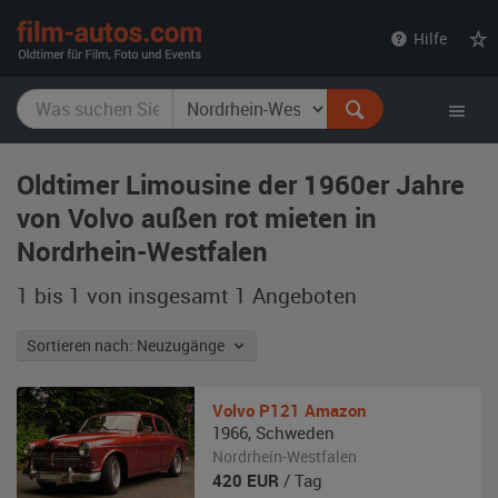
film-
Hilfe
autos.com
Oldtimer Limousine der 1960er Jahre
von Volvo außen rot mieten in
Nordrhein-Westfalen
1 bis 1 von insgesamt 1
Angeboten
Sortieren nach: Neuzugänge
Volvo
P121 Amazon
1966
,
Schweden
Nordrhein-Westfalen
420
EUR
/ Tag