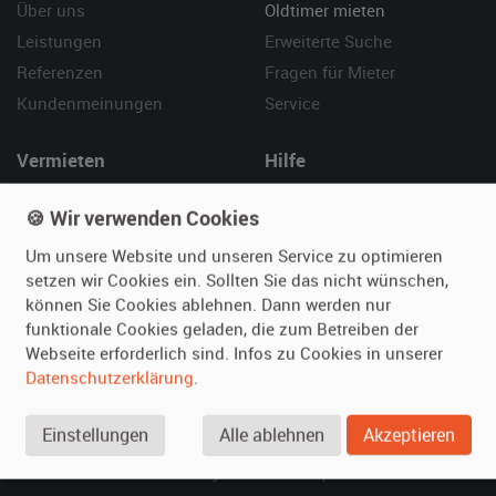
Über uns
Oldtimer mieten
Leistungen
Erweiterte Suche
Referenzen
Fragen für Mieter
Kundenmeinungen
Service
Vermieten
Hilfe
Oldtimer anmelden
Häufige Fragen (FAQ)
🍪 Wir verwenden Cookies
Fotos senden
So funktioniert's
Um unsere Website und unseren Service zu optimieren
Fragen für Vermieter
Kontakt
setzen wir Cookies ein. Sollten Sie das nicht wünschen,
Inserat verwalten
können Sie Cookies ablehnen. Dann werden nur
funktionale Cookies geladen, die zum Betreiben der
SPECIAL
Webseite erforderlich sind. Infos zu Cookies in unserer
Berühmte Filmautos –
Datenschutzerklärung
.
unsere Top 10 ...
Einstellungen
Alle ablehnen
Akzeptieren
© 2026 film-autos.com
Blog
AGB
Impressum