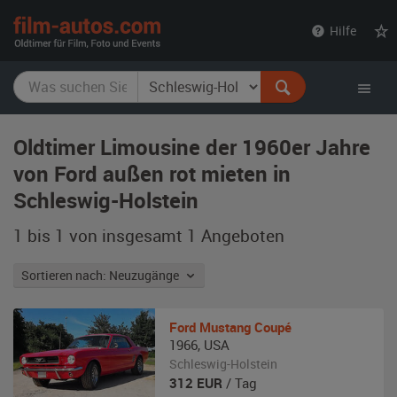
film-
Hilfe
autos.com
Oldtimer Limousine der 1960er Jahre
von Ford außen rot mieten in
Schleswig-Holstein
1 bis 1 von insgesamt 1
Angeboten
Sortieren nach: Neuzugänge
Ford
Mustang Coupé
1966
,
USA
Schleswig-Holstein
312
EUR
/ Tag