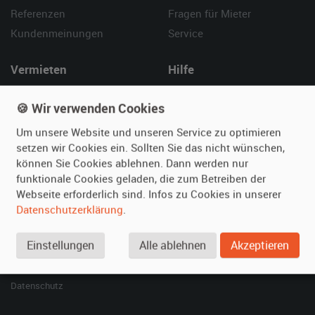
Referenzen
Fragen für Mieter
Kundenmeinungen
Service
Vermieten
Hilfe
Oldtimer anmelden
Häufige Fragen (FAQ)
🍪 Wir verwenden Cookies
Fotos senden
So funktioniert's
Um unsere Website und unseren Service zu optimieren
Fragen für Vermieter
Kontakt
setzen wir Cookies ein. Sollten Sie das nicht wünschen,
Inserat verwalten
können Sie Cookies ablehnen. Dann werden nur
funktionale Cookies geladen, die zum Betreiben der
SPECIAL
Webseite erforderlich sind. Infos zu Cookies in unserer
Berühmte Filmautos –
Datenschutzerklärung
.
unsere Top 10 ...
Einstellungen
Alle ablehnen
Akzeptieren
© 2026 film-autos.com
Blog
AGB
Impressum
Datenschutz