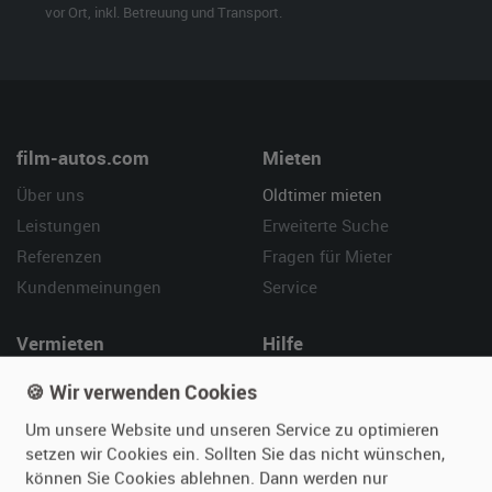
vor Ort, inkl. Betreuung und Transport.
film-autos.com
Mieten
Über uns
Oldtimer mieten
Leistungen
Erweiterte Suche
Referenzen
Fragen für Mieter
Kundenmeinungen
Service
Vermieten
Hilfe
Oldtimer anmelden
Häufige Fragen (FAQ)
🍪 Wir verwenden Cookies
Fotos senden
So funktioniert's
Um unsere Website und unseren Service zu optimieren
Fragen für Vermieter
Kontakt
setzen wir Cookies ein. Sollten Sie das nicht wünschen,
Inserat verwalten
können Sie Cookies ablehnen. Dann werden nur