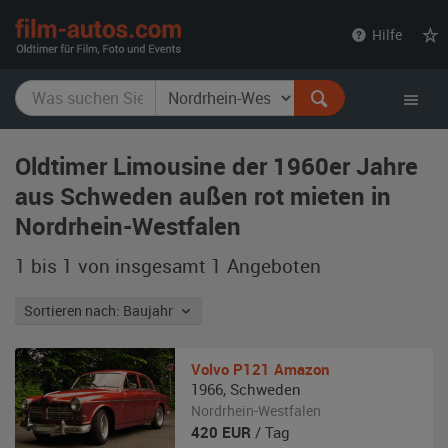
film-
Hilfe
autos.com
Oldtimer Limousine der 1960er Jahre
aus Schweden außen rot mieten in
Nordrhein-Westfalen
1 bis 1 von insgesamt 1
Angeboten
Sortieren nach: Baujahr
Volvo
P121 Amazon
1966
,
Schweden
Nordrhein-Westfalen
420
EUR
/ Tag