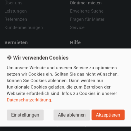
Über uns
Oldtimer mieten
Leistungen
Erweiterte Suche
Referenzen
Fragen für Mieter
Kundenmeinungen
Service
Vermieten
Hilfe
Oldtimer anmelden
Häufige Fragen (FAQ)
🍪 Wir verwenden Cookies
Fotos senden
So funktioniert's
Um unsere Website und unseren Service zu optimieren
Fragen für Vermieter
Kontakt
setzen wir Cookies ein. Sollten Sie das nicht wünschen,
Inserat verwalten
können Sie Cookies ablehnen. Dann werden nur
funktionale Cookies geladen, die zum Betreiben der
SPECIAL
Webseite erforderlich sind. Infos zu Cookies in unserer
Berühmte Filmautos –
Datenschutzerklärung
.
unsere Top 10 ...
Einstellungen
Alle ablehnen
Akzeptieren
© 2026 film-autos.com
Blog
AGB
Impressum