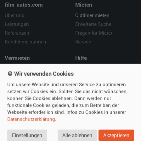
film-autos.com
Mieten
Über uns
Oldtimer mieten
Leistungen
Erweiterte Suche
Referenzen
Fragen für Mieter
Kundenmeinungen
Service
Vermieten
Hilfe
Oldtimer anmelden
Häufige Fragen (FAQ)
🍪 Wir verwenden Cookies
Fotos senden
So funktioniert's
Um unsere Website und unseren Service zu optimieren
Fragen für Vermieter
Kontakt
setzen wir Cookies ein. Sollten Sie das nicht wünschen,
Inserat verwalten
können Sie Cookies ablehnen. Dann werden nur
funktionale Cookies geladen, die zum Betreiben der
SPECIAL
Webseite erforderlich sind. Infos zu Cookies in unserer
Berühmte Filmautos –
Datenschutzerklärung
.
unsere Top 10 ...
Einstellungen
Alle ablehnen
Akzeptieren