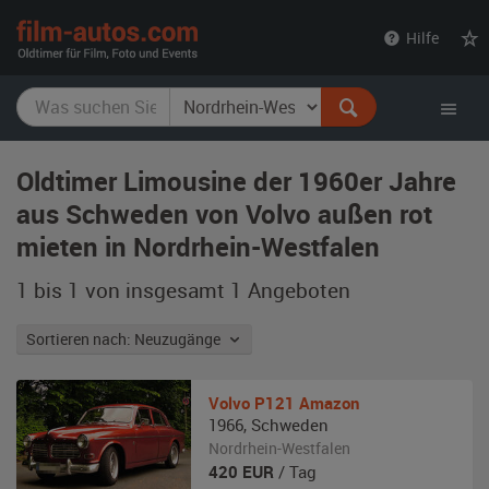
film-
Hilfe
autos.com
Oldtimer Limousine der 1960er Jahre
aus Schweden von Volvo außen rot
mieten in Nordrhein-Westfalen
1 bis 1 von insgesamt 1
Angeboten
Sortieren nach: Neuzugänge
Volvo
P121 Amazon
1966
,
Schweden
Nordrhein-Westfalen
420
EUR
/ Tag