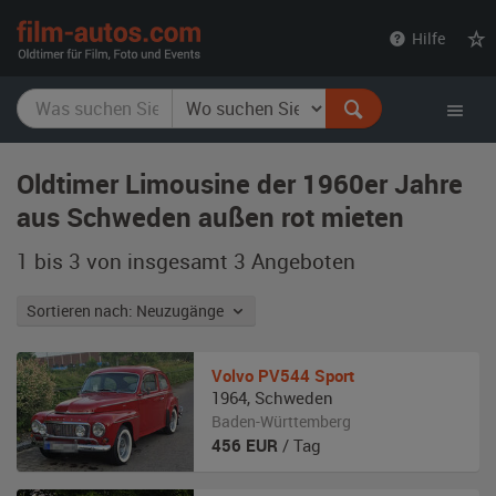
film-
Hilfe
autos.com
Oldtimer Limousine der 1960er Jahre
aus Schweden außen rot mieten
1 bis 3 von insgesamt 3
Angeboten
Sortieren nach: Neuzugänge
Volvo
PV544 Sport
1964
,
Schweden
Baden-Württemberg
456
EUR
/ Tag