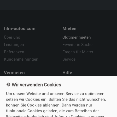
film-autos.com
Mieten
Über uns
Oldtimer mieten
Leistungen
Erweiterte Suche
Referenzen
Fragen für Mieter
Kundenmeinungen
Service
Vermieten
Hilfe
Oldtimer anmelden
Häufige Fragen (FAQ)
🍪 Wir verwenden Cookies
Fotos senden
So funktioniert's
Um unsere Website und unseren Service zu optimieren
Fragen für Vermieter
Kontakt
setzen wir Cookies ein. Sollten Sie das nicht wünschen,
Inserat verwalten
können Sie Cookies ablehnen. Dann werden nur
funktionale Cookies geladen, die zum Betreiben der
Webseite erforderlich sind. Infos zu Cookies in unserer
SPECIAL