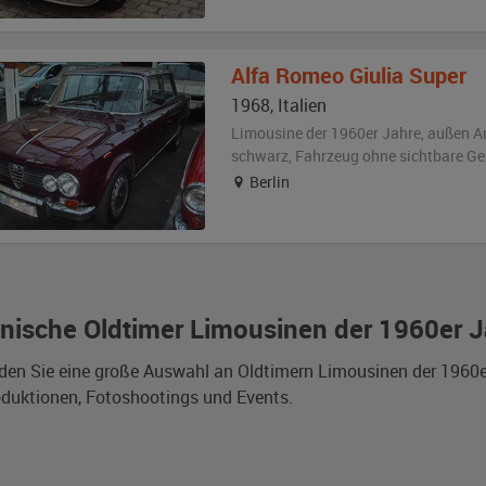
Alfa Romeo
Giulia Super
1968
,
Italien
Limousine der 1960er Jahre,
außen
A
schwarz
, Fahrzeug
ohne sichtbare G
Berlin
ienische Oldtimer Limousinen der 1960er 
nden Sie eine große Auswahl an Oldtimern Limousinen der 1960e
duktionen, Fotoshootings und Events.