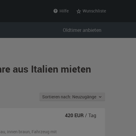
Hilfe
Wunschliste
Oldtimer anbieten
re aus Italien mieten
Sortieren nach: Neuzugänge
420
EUR
/ Tag
rau
,
innen braun
, Fahrzeug
mit