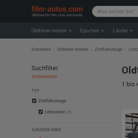
film-
autos.com
Oldtimer mieten
Epochen
Länder
Startseite
Oldtimer mieten
Zivilfahrzeuge
Limo
Old
Suchfilter
Zurücksetzen
1 bis
TYP
Zivilfahrzeuge
Limousine
(4)
AUSSENFARBE