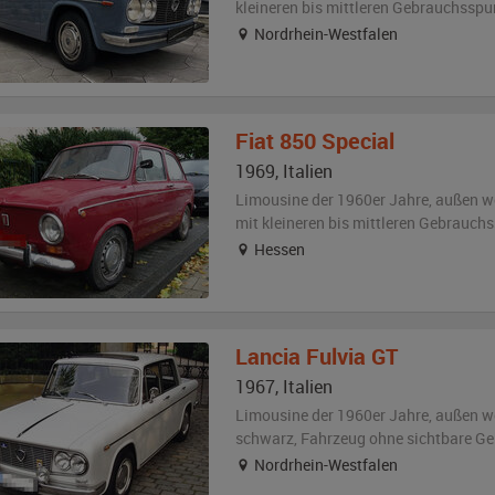
kleineren bis mittleren Gebrauchsspu
Nordrhein-Westfalen
Fiat
850 Special
1969
,
Italien
Limousine der 1960er Jahre,
außen
w
mit kleineren bis mittleren Gebrauch
Hessen
Lancia
Fulvia GT
1967
,
Italien
Limousine der 1960er Jahre,
außen
w
schwarz
, Fahrzeug
ohne sichtbare G
Nordrhein-Westfalen