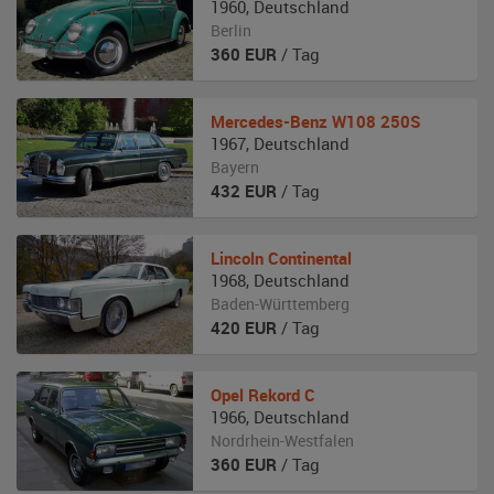
1960
,
Deutschland
Berlin
360
EUR
/ Tag
Mercedes-Benz
W108 250S
1967
,
Deutschland
Bayern
432
EUR
/ Tag
Lincoln
Continental
1968
,
Deutschland
Baden-Württemberg
420
EUR
/ Tag
Opel
Rekord C
1966
,
Deutschland
Nordrhein-Westfalen
360
EUR
/ Tag