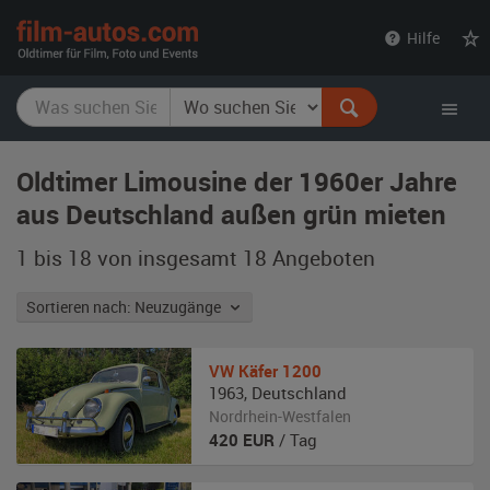
film-
Hilfe
autos.com
Oldtimer Limousine der 1960er Jahre
aus Deutschland außen grün mieten
1 bis 18 von insgesamt 18
Angeboten
Sortieren nach: Neuzugänge
VW
Käfer 1200
1963
,
Deutschland
Nordrhein-Westfalen
420
EUR
/ Tag