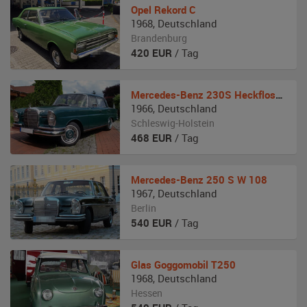
Opel
Rekord C
1968
,
Deutschland
Brandenburg
420
EUR
/ Tag
Mercedes-Benz
230S Heckflosse W111
1966
,
Deutschland
Schleswig-Holstein
468
EUR
/ Tag
Mercedes-Benz
250 S W 108
1967
,
Deutschland
Berlin
540
EUR
/ Tag
Glas
Goggomobil T250
1968
,
Deutschland
Hessen