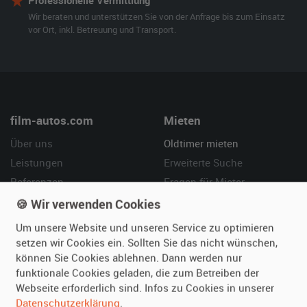
Professionelle Vermittlung
Wir beraten und unterstützen Sie von der Anfrage bis zum Einsatz
vor Ort, inkl. Betreuung und Transport.
film-autos.com
Mieten
Über uns
Oldtimer mieten
Leistungen
Erweiterte Suche
Referenzen
Fragen für Mieter
Kundenmeinungen
Service
🍪 Wir verwenden Cookies
Um unsere Website und unseren Service zu optimieren
Vermieten
Hilfe
setzen wir Cookies ein. Sollten Sie das nicht wünschen,
können Sie Cookies ablehnen. Dann werden nur
Oldtimer anmelden
Häufige Fragen (FAQ)
funktionale Cookies geladen, die zum Betreiben der
Fotos senden
So funktioniert's
Webseite erforderlich sind. Infos zu Cookies in unserer
Fragen für Vermieter
Kontakt
Datenschutzerklärung
.