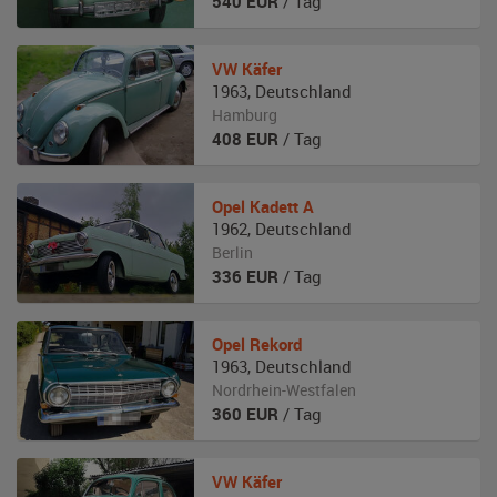
540
EUR
/ Tag
VW
Käfer
1963
,
Deutschland
Hamburg
408
EUR
/ Tag
Opel
Kadett A
1962
,
Deutschland
Berlin
336
EUR
/ Tag
Opel
Rekord
1963
,
Deutschland
Nordrhein-Westfalen
360
EUR
/ Tag
VW
Käfer