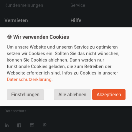
Kundenmeinungen
Service
Vermieten
Hilfe
Oldtimer anmelden
Häufige Fragen (FAQ)
🍪 Wir verwenden Cookies
Fotos senden
So funktioniert's
Fragen für Vermieter
Kontakt
Um unsere Website und unseren Service zu optimieren
setzen wir Cookies ein. Sollten Sie das nicht wünschen,
Inserat verwalten
können Sie Cookies ablehnen. Dann werden nur
funktionale Cookies geladen, die zum Betreiben der
SPECIAL
Webseite erforderlich sind. Infos zu Cookies in unserer
Berühmte Filmautos –
Datenschutzerklärung
.
unsere Top 10 ...
Einstellungen
Alle ablehnen
Akzeptieren
© 2026 film-autos.com
Blog
AGB
Impressum
Datenschutz