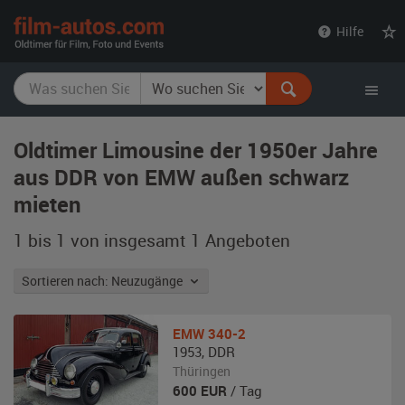
film-
Hilfe
autos.com
Oldtimer Limousine der 1950er Jahre
aus DDR von EMW außen schwarz
mieten
1 bis 1 von insgesamt 1
Angeboten
Sortieren nach: Neuzugänge
EMW
340-2
1953
,
DDR
Thüringen
600
EUR
/ Tag