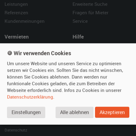
Leistungen
Erweiterte Suche
Referenzen
Fragen für Mieter
Kundenmeinungen
Service
Vermieten
Hilfe
Oldtimer anmelden
Häufige Fragen (FAQ)
🍪 Wir verwenden Cookies
Fotos senden
So funktioniert's
Um unsere Website und unseren Service zu optimieren
Fragen für Vermieter
Kontakt
setzen wir Cookies ein. Sollten Sie das nicht wünschen,
Inserat verwalten
können Sie Cookies ablehnen. Dann werden nur
funktionale Cookies geladen, die zum Betreiben der
SPECIAL
Webseite erforderlich sind. Infos zu Cookies in unserer
Berühmte Filmautos –
Datenschutzerklärung
.
unsere Top 10 ...
Einstellungen
Alle ablehnen
Akzeptieren
© 2026 film-autos.com
Blog
AGB
Impressum
Datenschutz